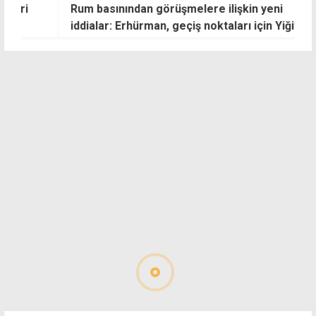
Rum basınından görüşmelere ilişkin yeni
G
iddialar: Erhürman, geçiş noktaları için Yiğitler -
Pile şartı koştu