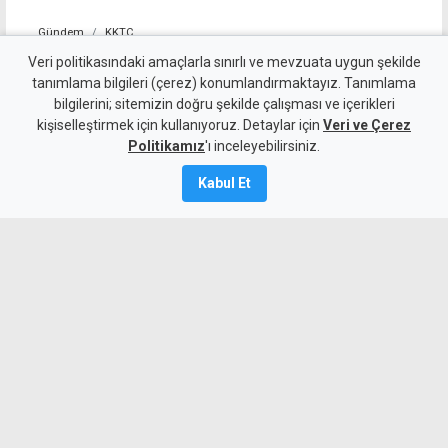
Gündem
KKTC
Batıkent ile Gönyeli-Alayköy
Veri politikasındaki amaçlarla sınırlı ve mevzuata uygun şekilde
tanımlama bilgileri (çerez) konumlandırmaktayız. Tanımlama
Ağıllar'da yarın 6 saat
bilgilerini; sitemizin doğru şekilde çalışması ve içerikleri
kişiselleştirmek için kullanıyoruz. Detaylar için
elektrik yok
Veri ve Çerez
Politikamız
'ı inceleyebilirsiniz.
6 Ağustos 2026
Kabul Et
A
A
Batıkent ile Gönyeli-Alayköy Ağıllar
bölgesinde yarın 6 saatlik elektrik
kesintisi yapılacak.