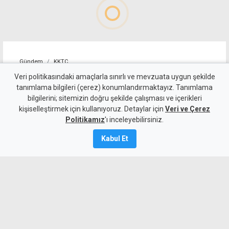
Gündem
KKTC
Girne-Değirmenlik Dağ
Veri politikasındaki amaçlarla sınırlı ve mevzuata uygun şekilde
tanımlama bilgileri (çerez) konumlandırmaktayız. Tanımlama
Yolu'nun bir bölümü trafiğe
bilgilerini; sitemizin doğru şekilde çalışması ve içerikleri
kişiselleştirmek için kullanıyoruz. Detaylar için
kapatılacak
Veri ve Çerez
Politikamız
'ı inceleyebilirsiniz.
9 Ağustos 2026
Kabul Et
Güncelleme:
9 Ağustos
2026
A
A
Karayolları Dairesi, Karayolu Master
Planı kapsamında sürdürülen çalışmalar
nedeniyle bugün 10.00-13.00 saatleri