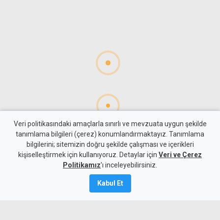
Veri politikasındaki amaçlarla sınırlı ve mevzuata uygun şekilde
tanımlama bilgileri (çerez) konumlandırmaktayız. Tanımlama
bilgilerini; sitemizin doğru şekilde çalışması ve içerikleri
Gündem
KKTC
kişiselleştirmek için kullanıyoruz. Detaylar için
Veri ve Çerez
10 kişi kalan Beşiktaş'tan
Politikamız
'ı inceleyebilirsiniz.
altın değerinde galibiyet
Kabul Et
6 Ağustos 2026
A
A