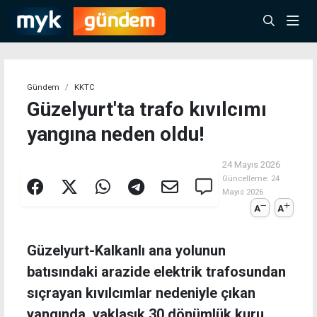
Gündem
KKTC
Güzelyurt'ta trafo kıvılcımı
yangına neden oldu!
24 Mayıs 2026
Güncelleme:
24
Mayıs 2026
A
A
Güzelyurt-Kalkanlı ana yolunun
batısındaki arazide elektrik trafosundan
sıçrayan kıvılcımlar nedeniyle çıkan
yangında, yaklaşık 30 dönümlük kuru