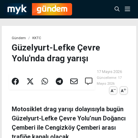
Gündem
KKTC
Güzelyurt-Lefke Çevre
Yolu'nda drag yarışı
17 Mayıs 2026
Güncelleme:
17
Mayıs 2026
A
A
Motosiklet drag yarışı dolayısıyla bugün
Güzelyurt-Lefke Çevre Yolu’nun Doğancı
Çemberi ile Cengizköy Çemberi arası
trafiğe kapalı olacak.