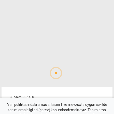
Gündem
KKTC
Geçitköy'deki ölümlü kazada
Veri politikasındaki amaçlarla sınırlı ve mevzuata uygun şekilde
tanımlama bilgileri (çerez) konumlandırmaktayız. Tanımlama
sürücüyü gizlemeye