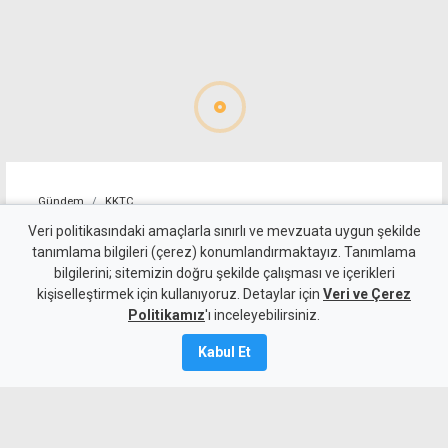
Gündem
KKTC
İsim benzerliği iş insanını
Veri politikasındaki amaçlarla sınırlı ve mevzuata uygun şekilde
tanımlama bilgileri (çerez) konumlandırmaktayız. Tanımlama
mağdur etti: Dava ve sanıkla
bilgilerini; sitemizin doğru şekilde çalışması ve içerikleri
kişiselleştirmek için kullanıyoruz. Detaylar için
ilgim yok
Veri ve Çerez
Politikamız
'ı inceleyebilirsiniz.
8 Ağustos 2026
Kabul Et
Güncelleme:
8 Ağustos
2026
A
A