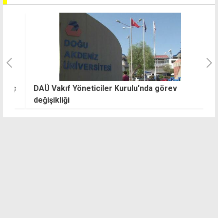
eç
DAÜ Vakıf Yöneticiler Kurulu'nda görev
"
değişikliği
m