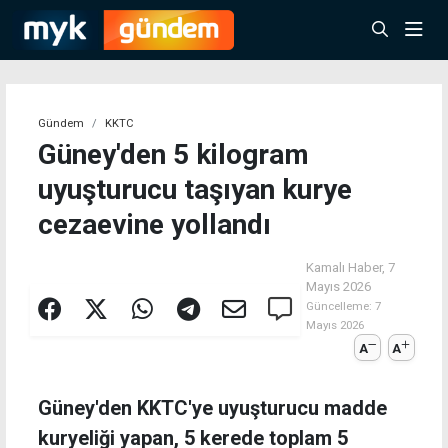
Gündem
KKTC
Güney'den 5 kilogram
uyuşturucu taşıyan kurye
cezaevine yollandı
Kamalı Haber,
7
Mayıs 2026
Güncelleme:
7
Mayıs 2026
A
A
Güney'den KKTC'ye uyuşturucu madde
kuryeliği yapan, 5 kerede toplam 5