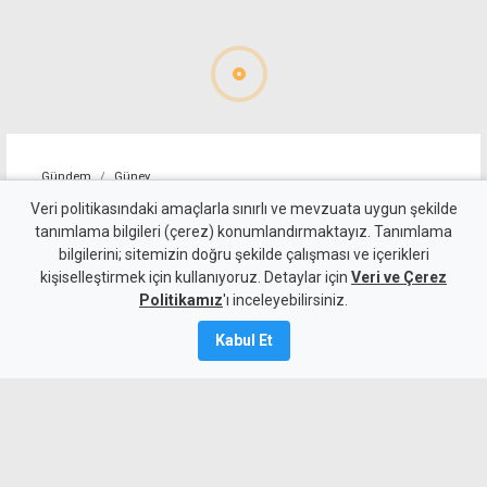
Gündem
Güney
Rum sözcü: Türkiye
Veri politikasındaki amaçlarla sınırlı ve mevzuata uygun şekilde
tanımlama bilgileri (çerez) konumlandırmaktayız. Tanımlama
müzakere masasına dönmeli,
bilgilerini; sitemizin doğru şekilde çalışması ve içerikleri
kişiselleştirmek için kullanıyoruz. Detaylar için
BM çerçevesiyle yeniden
Veri ve Çerez
Politikamız
'ı inceleyebilirsiniz.
uyum sağlamalı
Kabul Et
9 Ağustos 2026
A
A
Guterres'in genişletilmiş konferans