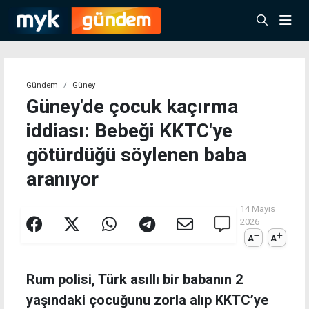
Gündem
Güney
Güney'de çocuk kaçırma
iddiası: Bebeği KKTC'ye
götürdüğü söylenen baba
aranıyor
14 Mayıs
2026
A
A
Rum polisi, Türk asıllı bir babanın 2
yaşındaki çocuğunu zorla alıp KKTC’ye