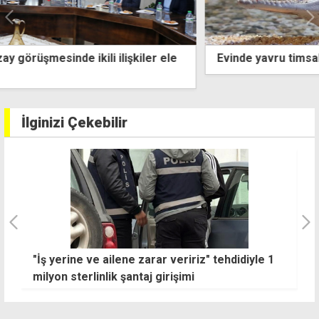
Evinde yavru timsah ve mermi bulundu
İlginizi Çekebilir
"İş yerine ve ailene zarar veririz" tehdidiyle 1
K
milyon sterlinlik şantaj girişimi
ka