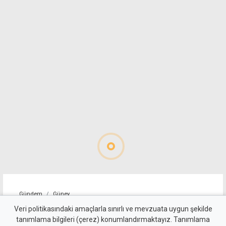
Gündem
Güney
"Sürecin önündeki temel
Veri politikasındaki amaçlarla sınırlı ve mevzuata uygun şekilde
tanımlama bilgileri (çerez) konumlandırmaktayız. Tanımlama