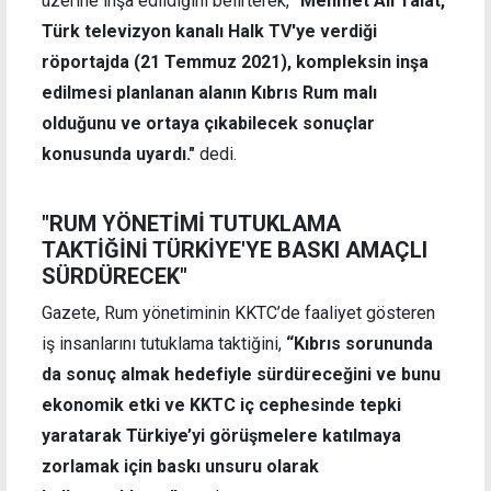
üzerine inşa edildiğini belirterek,
"Mehmet Ali Talat,
Türk televizyon kanalı Halk TV'ye verdiği
röportajda (21 Temmuz 2021), kompleksin inşa
edilmesi planlanan alanın Kıbrıs Rum malı
olduğunu ve ortaya çıkabilecek sonuçlar
konusunda uyardı."
dedi.
"RUM YÖNETİMİ TUTUKLAMA
TAKTİĞİNİ TÜRKİYE'YE BASKI AMAÇLI
SÜRDÜRECEK"
Gazete, Rum yönetiminin KKTC’de faaliyet gösteren
iş insanlarını tutuklama taktiğini,
“Kıbrıs sorununda
da sonuç almak hedefiyle sürdüreceğini ve bunu
ekonomik etki ve KKTC iç cephesinde tepki
yaratarak Türkiye’yi görüşmelere katılmaya
zorlamak için baskı unsuru olarak