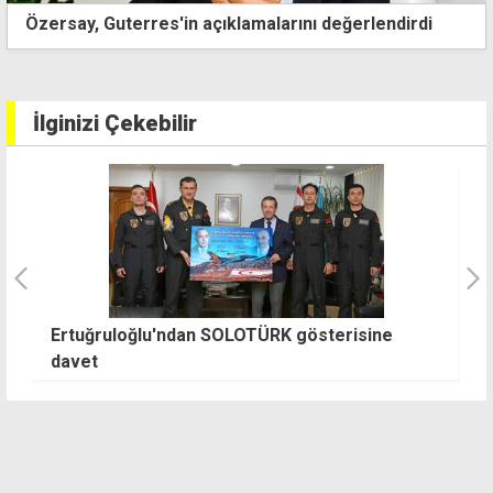
Özersay, Guterres'in açıklamalarını değerlendirdi
İlginizi Çekebilir
Ertuğruloğlu'ndan SOLOTÜRK gösterisine
N
davet
T