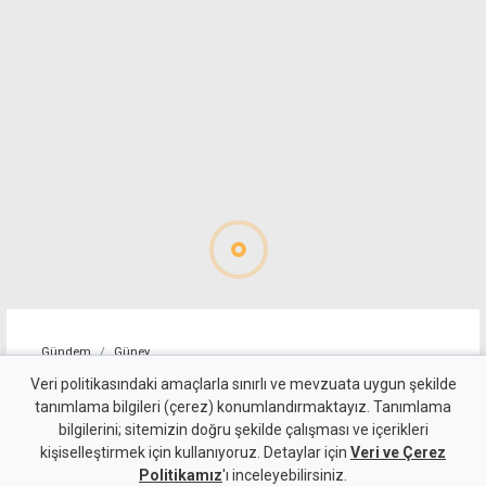
Gündem
Güney
"Sürecin önündeki temel
Veri politikasındaki amaçlarla sınırlı ve mevzuata uygun şekilde
tanımlama bilgileri (çerez) konumlandırmaktayız. Tanımlama
engel, Türkiye'nin iki devletli
bilgilerini; sitemizin doğru şekilde çalışması ve içerikleri
kişiselleştirmek için kullanıyoruz. Detaylar için
çözümü yinelemesi"
Veri ve Çerez
Politikamız
'ı inceleyebilirsiniz.