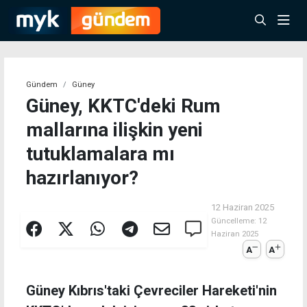
Gündem
Güney
Güney, KKTC'deki Rum
mallarına ilişkin yeni
tutuklamalara mı
hazırlanıyor?
12 Haziran 2025
Güncelleme:
12
Haziran 2025
A
A
Güney Kıbrıs'taki Çevreciler Hareketi'nin