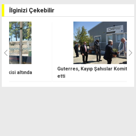
İlginizi Çekebilir
Guterres, Kayıp Şahıslar Komitesi'ni ziyaret
T
etti
S