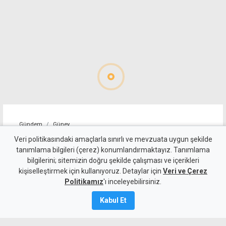
Gündem
Güney
Rum müzakereci Menelau:
Veri politikasındaki amaçlarla sınırlı ve mevzuata uygun şekilde
tanımlama bilgileri (çerez) konumlandırmaktayız. Tanımlama
Genişletilmiş toplantı için
bilgilerini; sitemizin doğru şekilde çalışması ve içerikleri
kişiselleştirmek için kullanıyoruz. Detaylar için
ilerleme sağlanmalı
Veri ve Çerez
Politikamız
'ı inceleyebilirsiniz.
9 Ağustos 2026
Kabul Et
Güncelleme:
10 Ağustos
2026