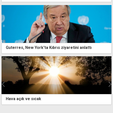
Guterres, New York'ta Kıbrıs ziyaretini anlattı
Özersay'dan hükümete eleştiri: Bu ülkeyi seviyor,
devleti düşünüyor olsalardı seçimi ekim ayında
yaparlardı