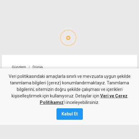
Gündem
Dünya
ABD, İran'a yönelik bazı
Veri politikasındaki amaçlarla sınırlı ve mevzuata uygun şekilde
tanımlama bilgileri (çerez) konumlandırmaktayız. Tanımlama
yaptırımları kaldırdı
bilgilerini; sitemizin doğru şekilde çalışması ve içerikleri
kişiselleştirmek için kullanıyoruz. Detaylar için
Veri ve Çerez
5 Ağustos 2026
Politikamız
'ı inceleyebilirsiniz.
A
A
Kabul Et
İran, Umman ile Hürmüz Boğazı'ndan
gemi geçişini sağlayacak güzergah