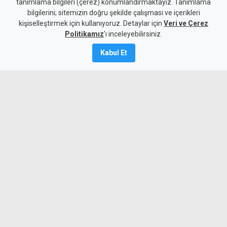
tanımlama bilgileri (çerez) konumlandırmaktayız. Tanımlama
Yolu'nun bir bölümü trafiğe
bilgilerini; sitemizin doğru şekilde çalışması ve içerikleri
kişiselleştirmek için kullanıyoruz. Detaylar için
kapatılacak
Veri ve Çerez
Politikamız
'ı inceleyebilirsiniz.
9 Ağustos 2026
Kabul Et
Güncelleme:
9 Ağustos
2026
A
A
Karayolları Dairesi, Karayolu Master
Planı kapsamında sürdürülen çalışmalar
nedeniyle bugün 10.00-13.00 saatleri
arasında Girne Acapulco Kavşağı ile
Değirmenlik Yol Ayrımı arasındaki yolun
araç trafiğine kapatılacağını açıkladı.