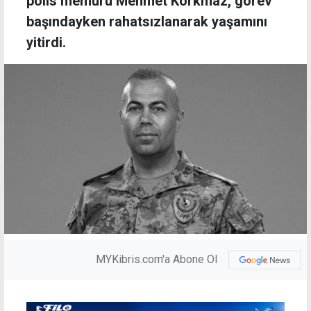
polis memuru Mehmet Korkmaz, görev
başındayken rahatsızlanarak yaşamını
yitirdi.
MYKibris.com'a Abone Ol