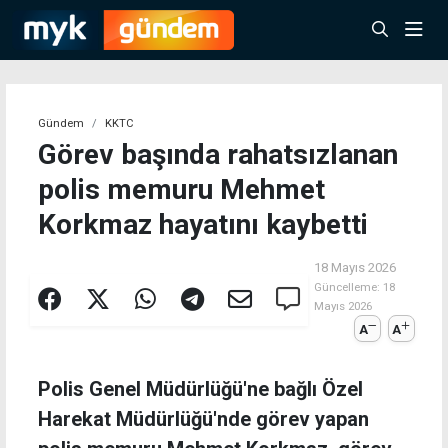
Gündem
KKTC
Görev başında rahatsızlanan
polis memuru Mehmet
Korkmaz hayatını kaybetti
18 Mayıs 2026
Güncelleme:
18
Mayıs 2026
A
A
Polis Genel Müdürlüğü'ne bağlı Özel
Harekat Müdürlüğü'nde görev yapan