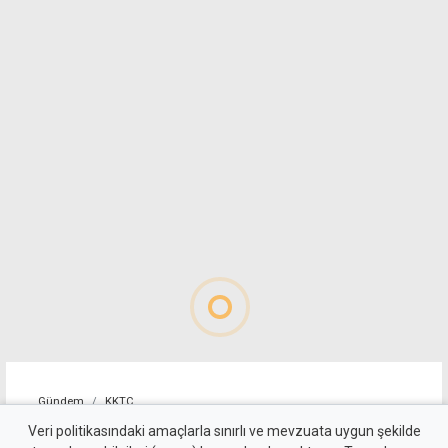
Gündem
KKTC
Girne-Değirmenlik Dağ
Veri politikasındaki amaçlarla sınırlı ve mevzuata uygun şekilde