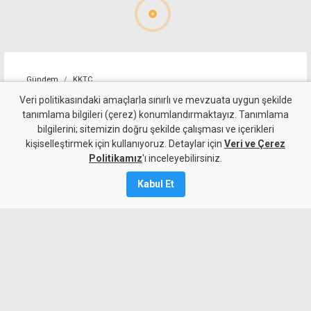
Gündem
KKTC
Gönyeli'de Kandilli Sokak’a
Veri politikasındaki amaçlarla sınırlı ve mevzuata uygun şekilde
tanımlama bilgileri (çerez) konumlandırmaktayız. Tanımlama
kapsamlı dönüşüm
bilgilerini; sitemizin doğru şekilde çalışması ve içerikleri
kişiselleştirmek için kullanıyoruz. Detaylar için
Veri ve Çerez
9 Ağustos 2026
Politikamız
'ı inceleyebilirsiniz.
Güncelleme:
10 Ağustos
2026
Kabul Et
A
A
Gönyeli’de Kandilli Sokak, altyapı ve
üstyapı çalışmalarıyla yenilendi.
Kaldırımlar ve otopark alanları
düzenlenirken, eski çocuk parkı da