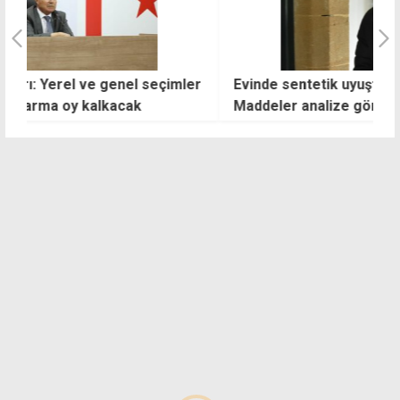
er
Evinde sentetik uyuşturucularla yakalandı:
N
Maddeler analize gönderilecek
y