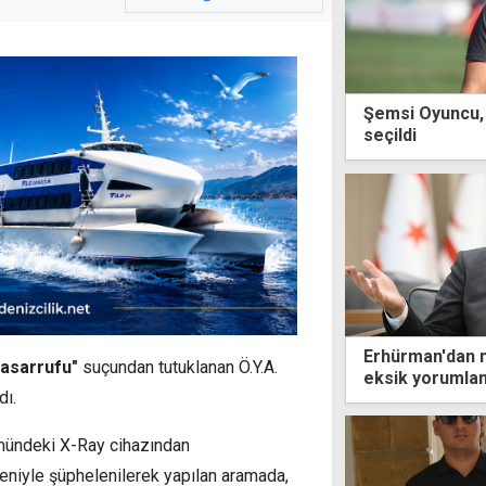
Şemsi Oyuncu, 
seçildi
Erhürman'dan m
tasarrufu"
suçundan tutuklanan Ö.Y.A.
eksik yorumlan
dı.
ümündeki X-Ray cihazından
deniyle şüphelenilerek yapılan aramada,