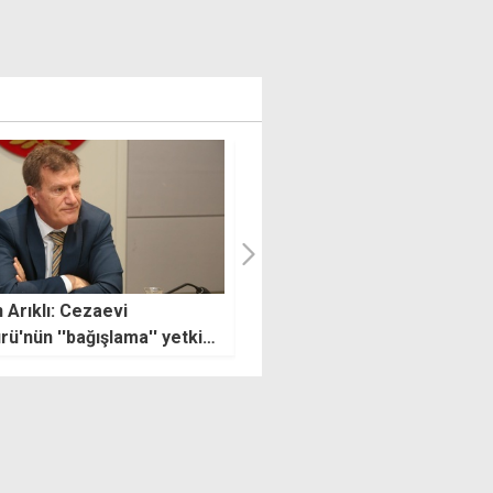
 Hasipoğlu, sıcakta
Trafik kontrolünden kaçan
ma yasağını denetledi
sürücünün aracında muşta v
bıçak bulundu