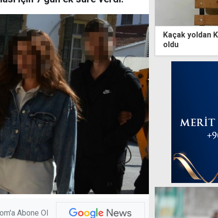
Kaçak yoldan K
oldu
com'a Abone Ol