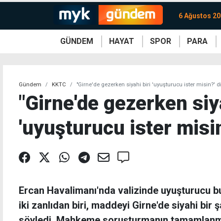
6 Ağustos 2
GÜNDEM
HAYAT
SPOR
PARA
KKTC
Magazin
KKTC
Ekonomi
Türkiye
Türkiye
Kripto
Sağlık
Güney
Avrupa
Döviz
Kadın
Dünya
Dünya
Borsa
Lezzetler
Çev
Gündem
KKTC
"Girne'de gezerken siyahi biri 'uyuşturucu ister misin?' d
"Girne'de gezerken siya
'uyuşturucu ister misi
Ercan Havalimanı'nda valizinde uyuşturucu b
iki zanlıdan biri, maddeyi Girne'de siyahi bir ş
söyledi. Mahkeme soruşturmanın tamamlanmas