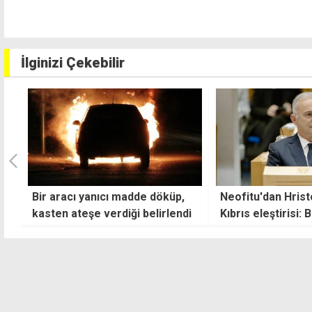
İlginizi Çekebilir
Neofitu'dan Hristodulidis'e
DP'den UBP'ye te
i
Kıbrıs eleştirisi: Bir kapı için
projeleri tek part
anlaşamadıysanız, çözüm için
gibi sunulamaz
kaç 10 yıl gerekli?