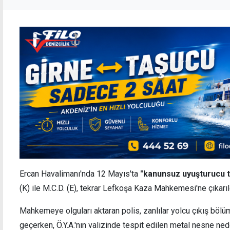
Ercan Havalimanı'nda 12 Mayıs'ta
"kanunsuz uyuşturucu 
(K) ile M.C.D. (E), tekrar Lefkoşa Kaza Mahkemesi'ne çıkarıl
Mahkemeye olguları aktaran polis, zanlılar yolcu çıkış böl
geçerken, Ö.Y.A.'nın valizinde tespit edilen metal nesne ne