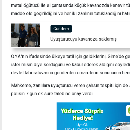
metal öğütücü ile el çantasında küçük kavanozda kenevir 
madde ele geçirildiğini ve her iki zanlının tutuklandığını hatır
Gündem
Dışişleri, Cezaevi ve Sağlık'ta görev
"9 bin
değişiklikleri
tutukl
Uyuşturucuyu kavanoza saklamış
Ö.Y.A.'nın ifadesinde ülkeye tatil için geldiklerini, Girne’de
ister misin diye sorduğunu ve kabul ederek aldığını söyledi
devlet laboratuvarına gönderilen emarelerin sonucunun henüz
Mahkeme, zanlılara uyuşturucu veren şahsın tespiti için de s
polisin 7 gün ek süre talebine onay verdi.