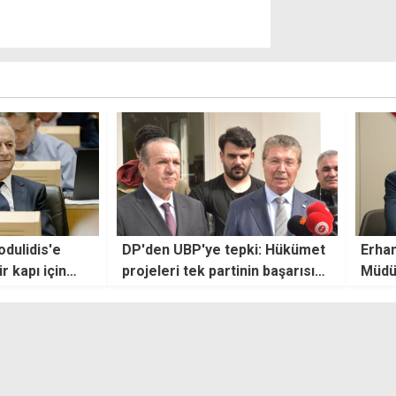
pki: Hükümet
Erhan Arıklı: Cezaevi
Bakan
inin başarısı
Müdürü'nün ''bağışlama'' yetkisi
çalış
2005'ten beri var