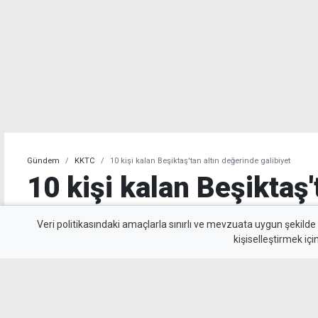
Gündem
KKTC
10 kişi kalan Beşiktaş'tan altın değerinde galibiyet
10 kişi kalan Beşiktaş'
değerinde galibiyet
Veri politikasındaki amaçlarla sınırlı ve mevzuata uygun şekilde
kişiselleştirmek içi
Beşiktaş, UEFA Avrupa Ligi 3. eleme turu il