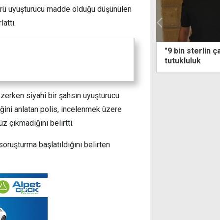
türü uyuşturucu madde olduğu düşünülen
lattı.
 sterlin çalmakla" suçlanan zanlıya ek
Bakan Yumaklı:
uluk
2027'de ulaşac
 gezerken siyahi bir şahsın uyuşturucu
ğini anlatan polis, incelenmek üzere
 çıkmadığını belirtti.
oruşturma başlatıldığını belirten