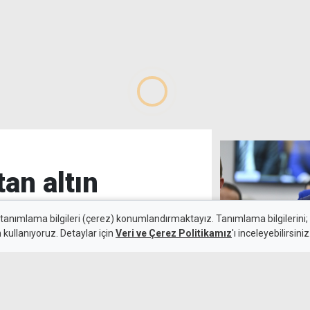
tan altın
 tanımlama bilgileri (çerez) konumlandırmaktayız. Tanımlama bilgilerini; s
n kullanıyoruz. Detaylar için
Veri ve Çerez Politikamız
'ı inceleyebilirsiniz
Yılmaz: Avrup
6 Ağustos 2026
lobilerinin etki
k maçında deplasmanda Hradec