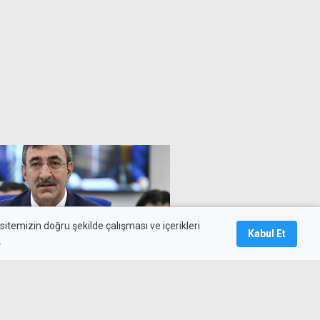
itemizin doğru şekilde çalışması ve içerikleri
Kabul Et
.
a Parlamentosu Rum
si altında kaldı