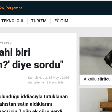
026, Perşembe
TEKNOLOJİ
TURİZM
EĞİTİM
re
Yaşam
Sanat
Etkinlik
iye sordu"
hi biri
n?' diye sordu"
Kamalı Haber,
15 Mayıs 2026
Alkollü sürücü 
Güncelleme:
15 Mayıs 2026
ulunduğu iddiasıyla tutuklanan
ahıstan satın aldıklarını
ı için 7 gün ek süre verdi.