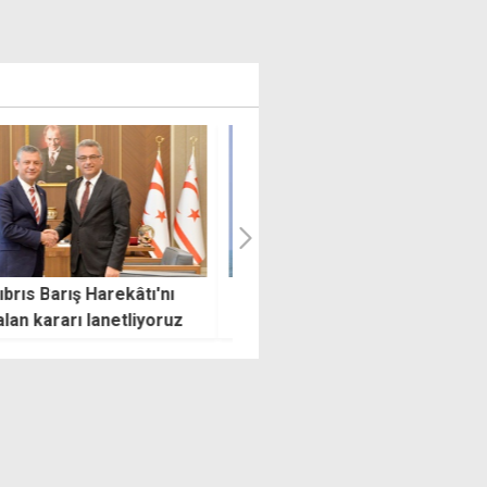
e İran karşılıklı
Halisdemir'in kabri başında
rılarını sürdürüyor
Tatar'dan dayanışma mesajı