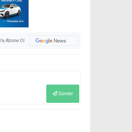
'a Abone Ol
Gönder