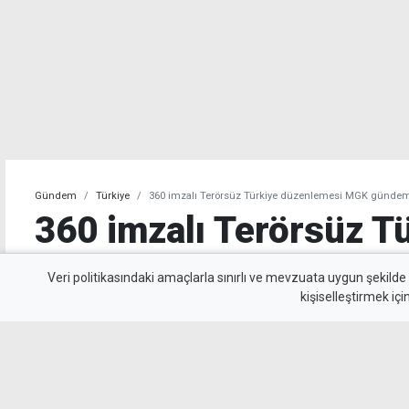
Gündem
Türkiye
360 imzalı Terörsüz Türkiye düzenlemesi MGK günde
360 imzalı Terörsüz T
düzenlemesi MGK gü
Veri politikasındaki amaçlarla sınırlı ve mevzuata uygun şekilde
kişiselleştirmek içi
“Terörsüz Türkiye” süreci kapsamında hazırla