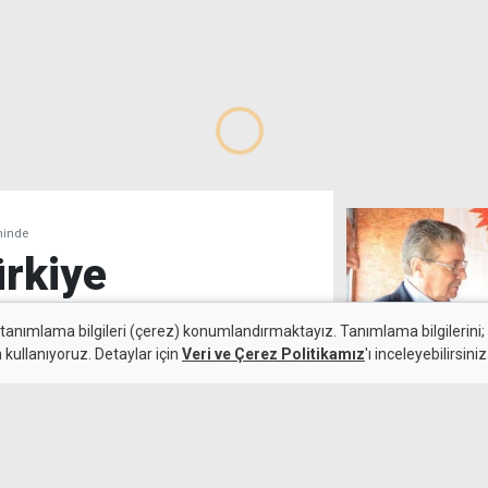
minde
ürkiye
ndeminde
 tanımlama bilgileri (çerez) konumlandırmaktayız. Tanımlama bilgilerini; s
n kullanıyoruz. Detaylar için
Veri ve Çerez Politikamız
'ı inceleyebilirsiniz
6 Ağustos 2026
UBP, Girne Bele
Güncelleme:
7 Ağustos 2026
Paşaoğlu'nu ad
nan ve 360 milletvekilinin