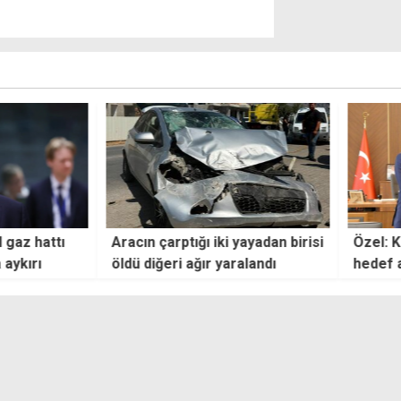
i yayadan birisi
Özel: Kıbrıs Barış Harekâtı'nı
ABD v
aralandı
hedef alan kararı lanetliyoruz
saldı