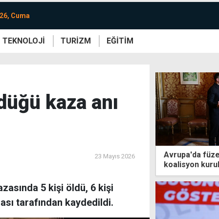
026, Cuma
TEKNOLOJİ
TURİZM
EĞİTİM
re
Yaşam
Sanat
Etkinlik
ldüğü kaza anı
Avrupa'da füze
23 Mayıs 2026
koalisyon kuru
azasında 5 kişi öldü, 6 kişi
ası tarafından kaydedildi.