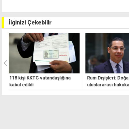
İlginizi Çekebilir
Rum Dışişleri: Doğal gaz hattı
Aracın çarptığı ik
uluslararası hukuka aykırı
öldü diğeri ağır y