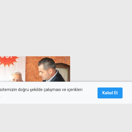
itemizin doğru şekilde çalışması ve içerikleri
Kabul Et
.
diye Başkanlığı için Dr. Bekir
ay gösterdi