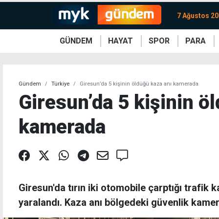
7 Ağustos 2
GÜNDEM
HAYAT
SPOR
PARA
KKTC
Magazin
KKTC
Ekonomi
Türkiye
Türkiye
Kripto
Sağlık
Güney
Avrupa
Döviz
Kadın
Dünya
Dünya
Borsa
Lezzetler
Çev
Gündem
Türkiye
Giresun’da 5 kişinin öldüğü kaza anı kamerada
Giresun’da 5 kişinin ö
kamerada
Giresun'da tırın iki otomobile çarptığı trafik k
yaralandı. Kaza anı bölgedeki güvenlik kamer