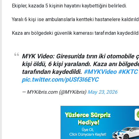
Ekipler, kazada 5 kişinin hayatını kaybettiğini belirledi.
Yaralı 6 kişi ise ambulanslarla kentteki hastanelere kaldırıldı
"Can güvenliğini ciddiye almayan hükümeti
Özerd
Kaza anı bölgedeki güvenlik kamerası tarafından kaydedildi
gaflet uykusundan uyanmaya çağırıyoruz"
MYK Video: Giresun'da tırın iki otomobile ç
kişi öldü, 6 kişi yaralandı. Kaza anı bölge
tarafından kaydedildi.
#MYKVideo
#KKTC
pic.twitter.com/pUSf3I6EYC
— MYKibris.com (@MYKibris)
May 23, 2026