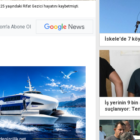
5 yaşındaki Rifat Gezici hayatını kaybetmişti.
com'a Abone Ol
İskele'de 7 köy
İş yerinin 9 bin
suçlanıyor: Te