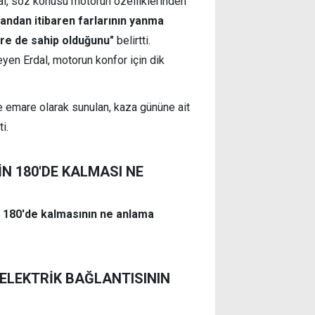
dal, söz konusu motorun özelliklerinden
ı andan itibaren farlarının yanma
lere de sahip olduğunu"
belirtti.
eyen Erdal, motorun konfor için dik
 emare olarak sunulan, kaza gününe ait
ti.
N 180'DE KALMASI NE
n 180'de kalmasının ne anlama
ELEKTRİK BAĞLANTISININ