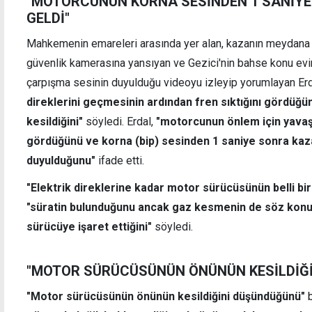
"MOTORCUNUN KORNA SESİNDEN 1 SANİY
GELDİ"
Mahkemenin emareleri arasında yer alan, kazanın meydana g
güvenlik kamerasına yansıyan ve Gezici'nin bahse konu evin
çarpışma sesinin duyulduğu videoyu izleyip yorumlayan Er
direklerini geçmesinin ardından fren sıktığını gördüğün
kesildiğini"
söyledi. Erdal,
"motorcunun önlem için yavaş
gördüğünü ve korna (bip) sesinden 1 saniye sonra kaz
duyulduğunu"
ifade etti.
"Elektrik direklerine kadar motor sürücüsünün belli bir
"süratin bulunduğunu ancak gaz kesmenin de söz konus
sürücüye işaret ettiğini"
söyledi.
"MOTOR SÜRÜCÜSÜNÜN ÖNÜNÜN KESİLDİĞ
"Motor sürücüsünün önünün kesildiğini düşündüğünü"