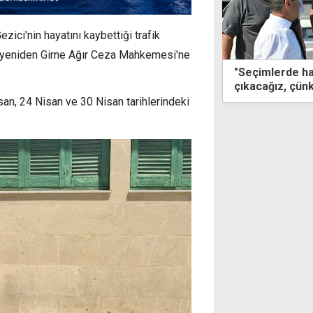
zici'nin hayatını kaybettiği trafik
dün yeniden Girne Ağır Ceza Mahkemesi'ne
lerde halkın karşısına başımız dik
"Deniz güvenli
ağız, çünkü sözümüzü tuttuk"
çıkarmak tercih
san, 24 Nisan ve 30 Nisan tarihlerindeki