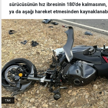
sürücüsünün hız ibresinin 180'de kalmasının, 
ya da aşağı hareket etmesinden kaynaklanabil
TAK