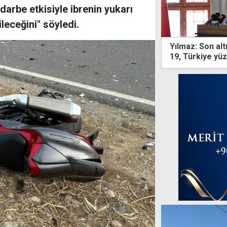
darbe etkisiyle ibrenin yukarı
eceğini" söyledi.
Yılmaz: Son al
19, Türkiye yü