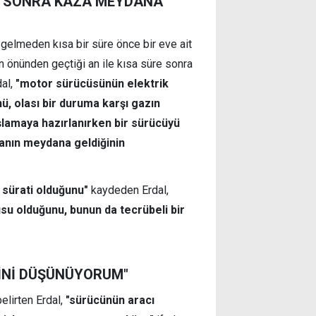
E SONRA KAZA MEYDANA
elmeden kısa bir süre önce bir eve ait
 önünden geçtiği an ile kısa süre sonra
dal,
"motor sürücüsünün elektrik
ü, olası bir duruma karşı gazın
lamaya hazırlanırken bir sürücüyü
anın meydana geldiğinin
 sürati olduğunu"
kaydeden Erdal,
u olduğunu, bunun da tecrübeli bir
İNİ DÜŞÜNÜYORUM"
belirten Erdal,
"sürücünün aracı