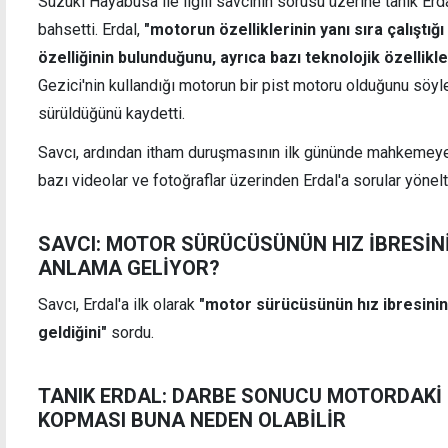
Suzuki Hayabusa ile ilgili savcının sorusu üzerine tanık Er
bahsetti. Erdal,
"motorun özelliklerinin yanı sıra çalıştığ
özelliğinin bulunduğunu, ayrıca bazı teknolojik özellik
Gezici'nin kullandığı motorun bir pist motoru olduğunu söyl
sürüldüğünü kaydetti.
Savcı, ardından itham duruşmasının ilk gününde mahkemeye
bazı videolar ve fotoğraflar üzerinden Erdal'a sorular yönelt
SAVCI: MOTOR SÜRÜCÜSÜNÜN HIZ İBRESİNİ
ANLAMA GELİYOR?
Savcı, Erdal'a ilk olarak
"motor sürücüsünün hız ibresini
geldiğini"
sordu.
TANIK ERDAL: DARBE SONUCU MOTORDAKİ 
KOPMASI BUNA NEDEN OLABİLİR