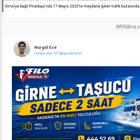
Girne'ye bağlı Pınarbaşı'nda 17 Mayıs 2025'te meydana gelen trafik kazasında 2
MYKibris.
Nurgül Ece
nurgul.ece.1212@gmail.com