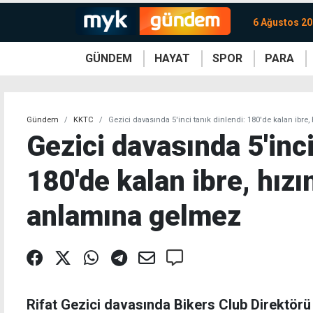
6 Ağustos 2
GÜNDEM
HAYAT
SPOR
PARA
KKTC
Magazin
KKTC
Ekonomi
Türkiye
Türkiye
Kripto
Sağlık
Güney
Avrupa
Döviz
Kadın
Dünya
Dünya
Borsa
Lezzetler
Çev
Gündem
KKTC
Gezici davasında 5'inci tanık dinlendi: 180'de kalan ibr
Gezici davasında 5'inci
180'de kalan ibre, hız
anlamına gelmez
Rifat Gezici davasında Bikers Club Direktörü