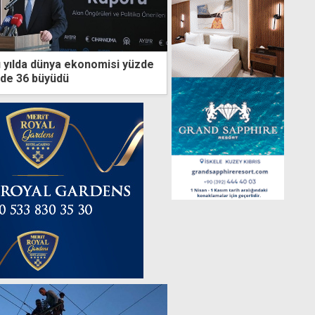
tı yılda dünya ekonomisi yüzde
zde 36 büyüdü