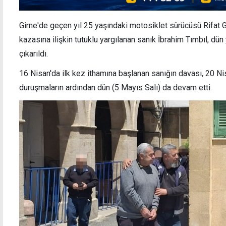
Girne'de geçen yıl 25 yaşındaki motosiklet sürücüsü Rifat Ge
kazasına ilişkin tutuklu yargılanan sanık İbrahim Tımbıl, 
7,8 yıldır ülkede izinsiz kalan kaçakların
"Seçim
çıkarıldı.
ihraç süreci başlatıldı
çıkac
16 Nisan'da ilk kez ithamına başlanan sanığın davası, 20 Ni
duruşmaların ardından dün (5 Mayıs Salı) da devam etti.