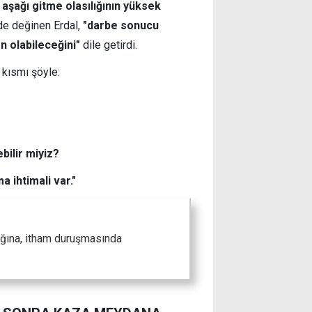
aşağı gitme olasılığının yüksek
 de değinen Erdal,
"darbe sonucu
n olabileceğini"
dile getirdi.
 kısmı şöyle:
bilir miyiz?
 ihtimali var."
nığına, itham duruşmasında