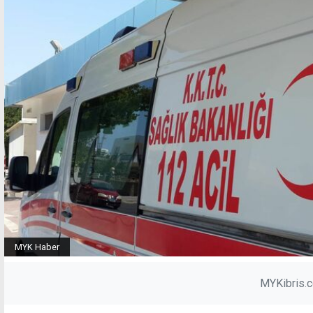
MYK Haber
MYKibris.