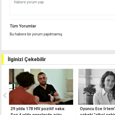
Tüm Yorumlar
Bu habere bir yorum yapılmamış.
İlginizi Çekebilir
Oyuncu Ece İrtem'in ölüm
Ektam'da yeni kriz
sebebi "alkol zehirlenmesi"
sözleşmesi kağıt