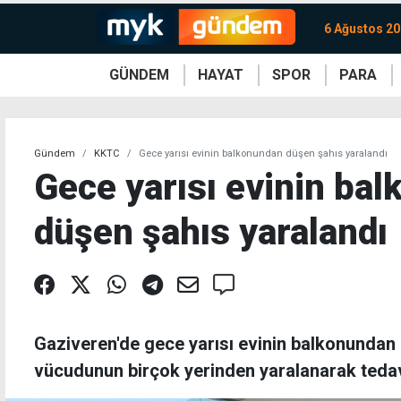
6 Ağustos 2
GÜNDEM
HAYAT
SPOR
PARA
KKTC
Magazin
KKTC
Ekonomi
Türkiye
Türkiye
Kripto
Sağlık
Güney
Avrupa
Döviz
Kadın
Dünya
Dünya
Borsa
Lezzetler
Çev
Gündem
KKTC
Gece yarısı evinin balkonundan düşen şahıs yaralandı
Gece yarısı evinin ba
düşen şahıs yaralandı
Gaziveren'de gece yarısı evinin balkonunda
vücudunun birçok yerinden yaralanarak tedavi 