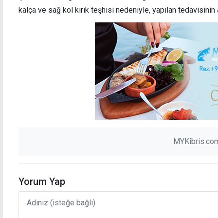
kalça ve sağ kol kırık teşhisi nedeniyle, yapılan tedavisinin
Başçeri'den KKTC'ye teşekkür: FETÖ ile
Girne
mücadelede yanımızda oldunuz
alanı:
alıyor
MYKibris.com
Yorum Yap