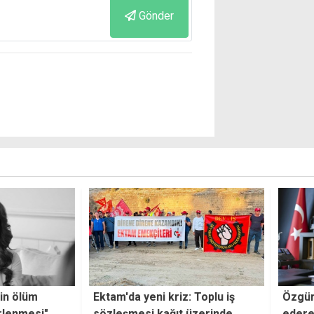
Gönder
: Toplu iş
Özgür Özel, CHP'den istifa
"DP 
 üzerinde
ederek Yeni Parti'yi kurdu
sayıl