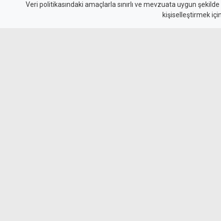
Haraç Oldu
Veri politikasındaki amaçlarla sınırlı ve mevzuata uygun şekilde
kişiselleştirmek içi
Yeniden Doğuş Partisi Genel Başkanı Erhan Ar
öncesinde Lefkoşa Türk Belediyesi başkan ad
olduğunu açıkladı.
MYKibris.
Yeniden Doğuş Partisi (YDP) Genel Başkanı Erhan Arıklı, y
partinin Lefkoşa Türk Belediyesi (LTB) başkan adayının Dr.
Arıklı, sosyal medya hesabından yaptığı paylaşımda, "İşte
Dr. Özkul Haraç" ifadelerini kullanarak adaylığı kamuoyuyla p