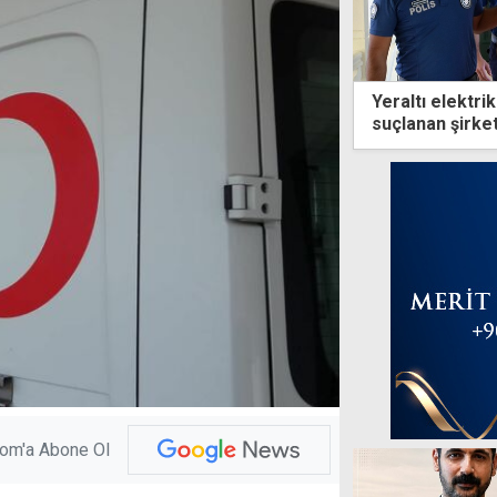
Yeraltı elektri
suçlanan şirket
com'a Abone Ol