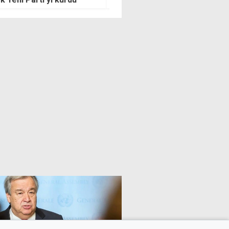
k"
güneş altında çalışma yasak