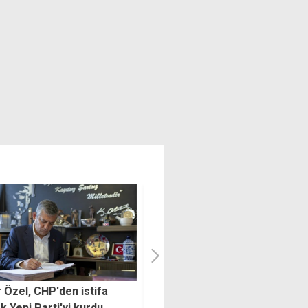
ve YDP hükümet içinde yok
Uygulama 10 gün daha deva
ıyor, UBP en büyük dersi
edecek: 12.00-16.00 arasınd