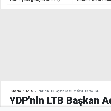
bırakıldı
Gündem
KKTC
YDP'nin LTB Başkan Adayı Dr. Özkul Haraç Oldu
YDP'nin LTB Başkan Ad