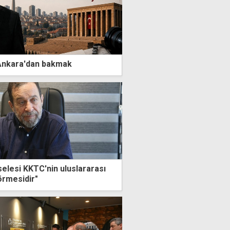
Ankara'dan bakmak
selesi KKTC'nin uluslararası
örmesidir"