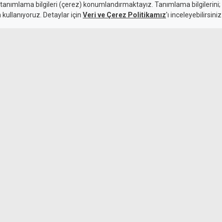
 tanımlama bilgileri (çerez) konumlandırmaktayız. Tanımlama bilgilerini; s
n kullanıyoruz. Detaylar için
Veri ve Çerez Politikamız
'ı inceleyebilirsiniz
6 Ağustos 2026
Guterres'in Le
Güncelleme:
6 Ağustos 2026
ıklı, yaklaşan yerel seçimler
ayının Dr. Özkul Haraç
com'a Abone Ol
Tatlısu Ilgın S
tamamlandı
aklaşan yerel seçimler öncesinde
 Özkul Haraç olduğunu duyurdu.
 YDP'nin Lefkoşa Belediye Başkan Adayı;
aylaştı.