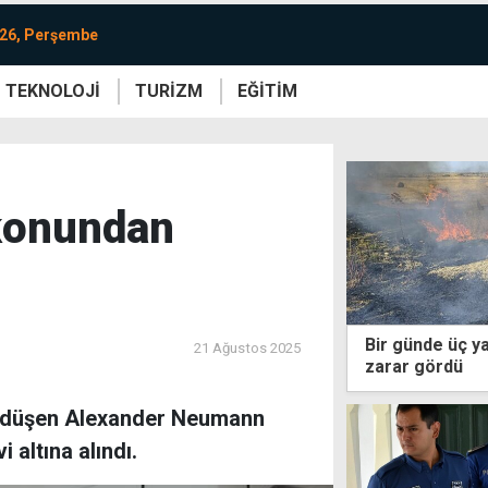
026, Perşembe
TEKNOLOJİ
TURİZM
EĞİTİM
re
Yaşam
Sanat
Etkinlik
lkonundan
Bir günde üç ya
21 Ağustos 2025
zarar gördü
n düşen Alexander Neumann
altına alındı.