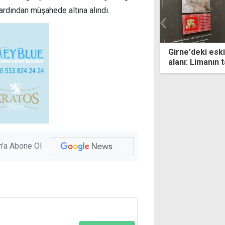
 ardından müşahede altına alındı.
'deki eski gümrük binası şimdi sergi
Denizde boğulm
 Limanın tarihçesi ve fotoğrafları yer
hastanede yaşam
'a Abone Ol