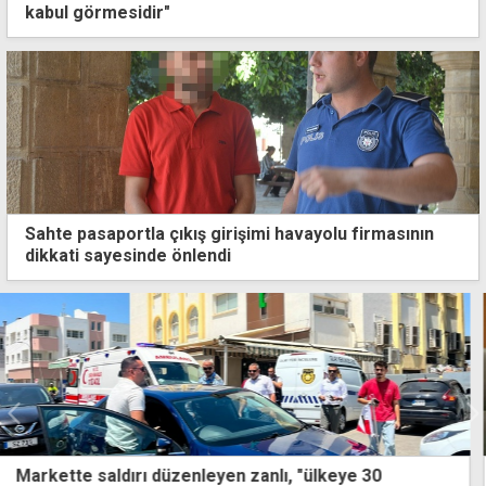
kabul görmesidir"
Sahte pasaportla çıkış girişimi havayolu firmasının
dikkati sayesinde önlendi
Ada'da zirve zamanı... Guterres bugün iki liderle ayrı