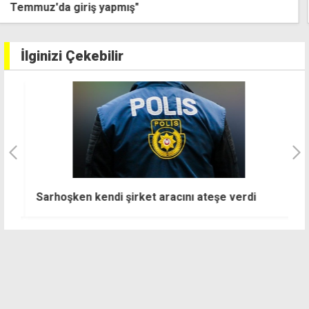
ayrı, yarın birlikte görüşecek
İlginizi Çekebilir
K
Sarhoşken kendi şirket aracını ateşe verdi
2