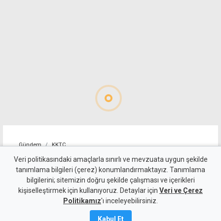
Gündem
KKTC
10 kişi kalan Beşiktaş'tan
Veri politikasındaki amaçlarla sınırlı ve mevzuata uygun şekilde
tanımlama bilgileri (çerez) konumlandırmaktayız. Tanımlama
altın değerinde galibiyet
bilgilerini; sitemizin doğru şekilde çalışması ve içerikleri
kişiselleştirmek için kullanıyoruz. Detaylar için
Veri ve Çerez
6 Ağustos 2026
Politikamız
'ı inceleyebilirsiniz.
A
A
Kabul Et