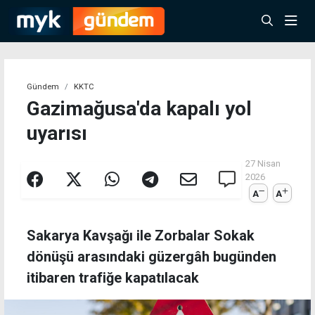
Gündem
KKTC
Gazimağusa'da kapalı yol
uyarısı
27 Nisan
2026
A
A
Sakarya Kavşağı ile Zorbalar Sokak
dönüşü arasındaki güzergâh bugünden
itibaren trafiğe kapatılacak