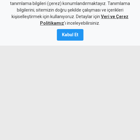
tanımlama bilgileri (çerez) konumlandırmaktayız. Tanımlama
Ankara'da görüştü
bilgilerini; sitemizin doğru şekilde çalışması ve içerikleri
kişiselleştirmek için kullanıyoruz. Detaylar için
Veri ve Çerez
6 Ağustos 2026
Politikamız
'ı inceleyebilirsiniz.
A
A
Kabul Et
Türkiye Cumhuriyeti Milli Savunma
Bakanı Yaşar Güler, Dışişleri Bakanı
Tahsin Ertuğruloğlu ile Ankara'da bir
görüşme gerçekleştirdi.