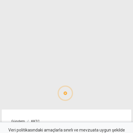
Gündem
KKTC
Güler ile Ertuğruloğlu
Veri politikasındaki amaçlarla sınırlı ve mevzuata uygun şekilde