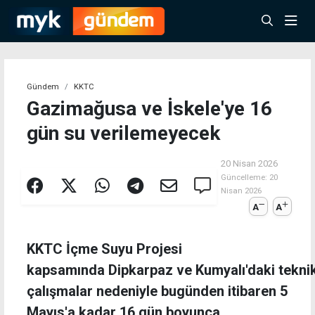
Gündem
KKTC
Gazimağusa ve İskele'ye 16
gün su verilemeyecek
20 Nisan 2026
Güncelleme:
20
Nisan 2026
A
A
KKTC İçme Suyu Projesi
kapsamında Dipkarpaz ve Kumyalı'daki tekni
çalışmalar nedeniyle bugünden itibaren 5
Mayıs'a kadar 16 gün boyunca