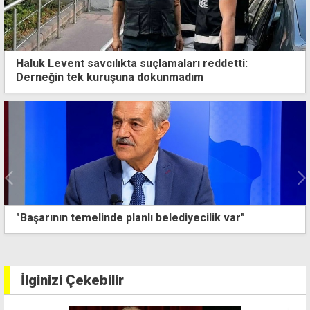
Haluk Levent savcılıkta suçlamaları reddetti:
Derneğin tek kuruşuna dokunmadım
Cezaevi Tüzüğü'nde değişiklik: Hükümlülere iyi hal
indirimi yeniden düzenlendi
İlginizi Çekebilir