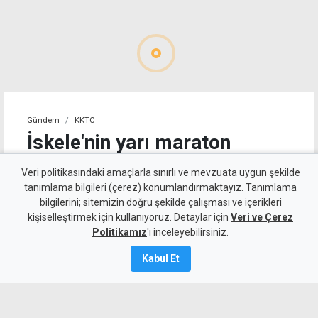
Gündem
KKTC
İskele'nin yarı maraton
parkuru uluslararası onay
Veri politikasındaki amaçlarla sınırlı ve mevzuata uygun şekilde
aldı
tanımlama bilgileri (çerez) konumlandırmaktayız. Tanımlama
bilgilerini; sitemizin doğru şekilde çalışması ve içerikleri
kişiselleştirmek için kullanıyoruz. Detaylar için
Veri ve Çerez
6 Ağustos 2026
Politikamız
'ı inceleyebilirsiniz.
Güncelleme:
6 Ağustos
2026
Kabul Et
A
A
İskele, 27 Eylül'de ilk kez Uluslararası