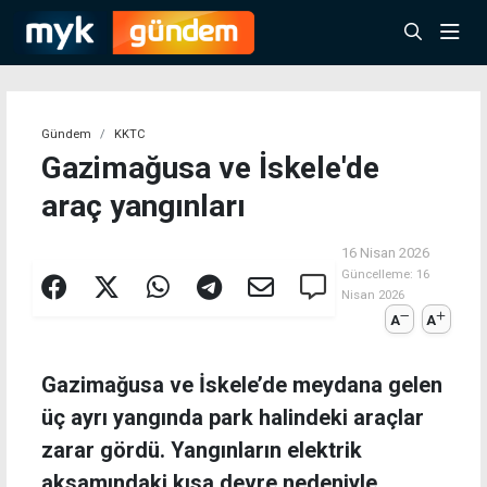
Gündem
KKTC
Gazimağusa ve İskele'de
araç yangınları
16 Nisan 2026
Güncelleme:
16
Nisan 2026
A
A
Gazimağusa ve İskele’de meydana gelen
üç ayrı yangında park halindeki araçlar
zarar gördü. Yangınların elektrik
aksamındaki kısa devre nedeniyle