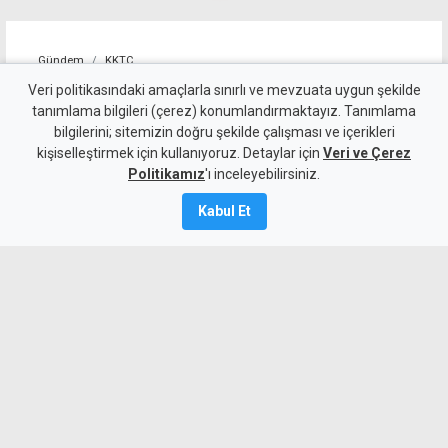
Gündem
KKTC
"Liderlerin yapacağı
Veri politikasındaki amaçlarla sınırlı ve mevzuata uygun şekilde
tanımlama bilgileri (çerez) konumlandırmaktayız. Tanımlama
görüşme, yeni ve sonuç alıcı
bilgilerini; sitemizin doğru şekilde çalışması ve içerikleri
kişiselleştirmek için kullanıyoruz. Detaylar için
5+1 toplantısına hazırlık
Veri ve Çerez
Politikamız
'ı inceleyebilirsiniz.
niteliği taşıyor"
Kabul Et
6 Ağustos 2026
A
A
Cumhurbaşkanlığı Müsteşarı Dânâ,
Erhürman ile Hristodulidis arasında 26
Ağustos’ta yapılacak görüşmenin, BM
Genel Sekreteri’nin ortaya koyduğu yol
haritası kapsamında yeni ve sonuç alıcı