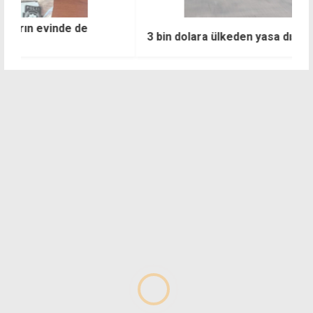
3 bin dolara ülkeden yasa dışı çıkış
P