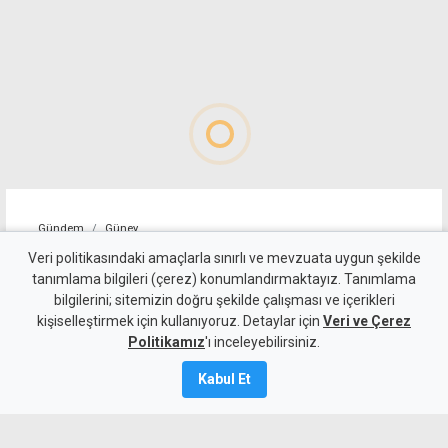
Gündem
Güney
"Sürecin önündeki temel
Veri politikasındaki amaçlarla sınırlı ve mevzuata uygun şekilde
tanımlama bilgileri (çerez) konumlandırmaktayız. Tanımlama
engel, Türkiye'nin iki devletli
bilgilerini; sitemizin doğru şekilde çalışması ve içerikleri
kişiselleştirmek için kullanıyoruz. Detaylar için
çözümü yinelemesi"
Veri ve Çerez
Politikamız
'ı inceleyebilirsiniz.
5 Ağustos 2026
Kabul Et
A
A