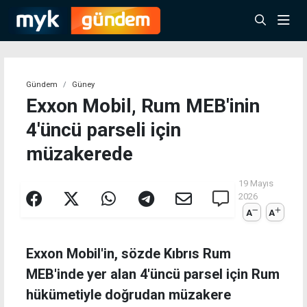
Gündem
Güney
Exxon Mobil, Rum MEB'inin
4'üncü parseli için
müzakerede
19 Mayıs
2026
A
A
Exxon Mobil'in, sözde Kıbrıs Rum
MEB'inde yer alan 4'üncü parsel için Rum
hükümetiyle doğrudan müzakere