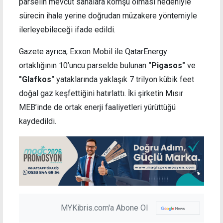
parselin mevcut sahalara komşu olması nedeniyle
sürecin ihale yerine doğrudan müzakere yöntemiyle
ilerleyebileceği ifade edildi.
Gazete ayrıca, Exxon Mobil ile QatarEnergy
ortaklığının 10’uncu parselde bulunan
"
Pigasos"
ve
"
Glafkos"
yataklarında yaklaşık 7 trilyon kübik feet
doğal gaz keşfettiğini hatırlattı. İki şirketin Mısır
MEB’inde de ortak enerji faaliyetleri yürüttüğü
kaydedildi.
MYKibris.com'a Abone Ol