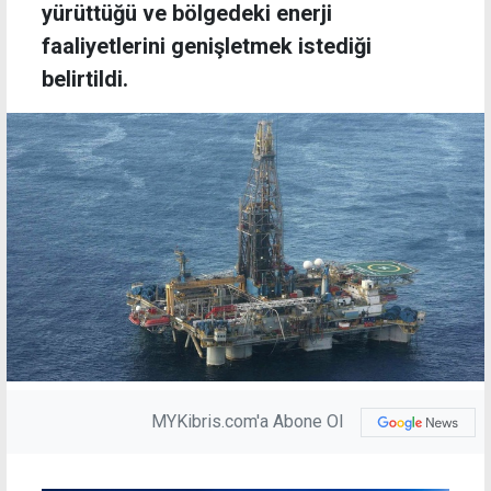
yürüttüğü ve bölgedeki enerji
faaliyetlerini genişletmek istediği
belirtildi.
MYKibris.com'a Abone Ol