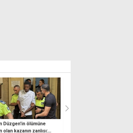
Altınbaş: Barış Harekatı
Dışişleri'nden uyarı: Fitto
 huzur ve güven getirdi
muhatap alınmayacak