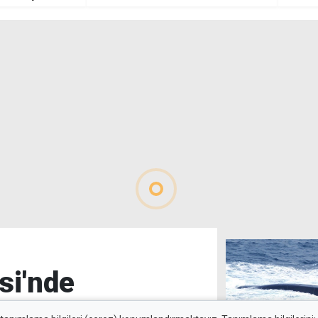
Şimdiye kadar böyle bir kaza
yapmadım, özür dilerim
si'nde