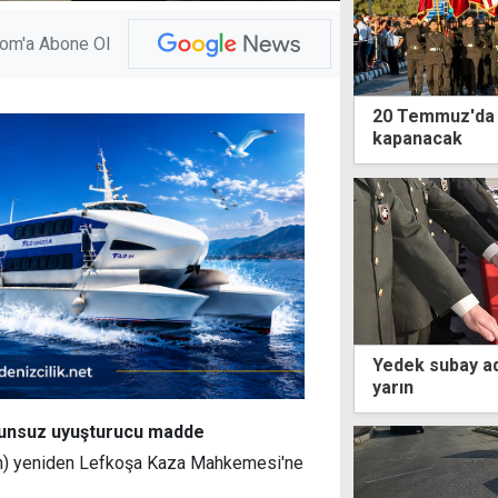
com'a Abone Ol
20 Temmuz'da L
kapanacak
Yedek subay ad
yarın
anunsuz uyuşturucu madde
ran) yeniden Lefkoşa Kaza Mahkemesi'ne