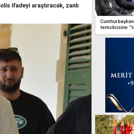
lis ifadeyi araştıracak, zanlı
Cumhurbaşkanlı
temsilcisine ''t