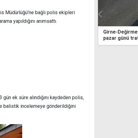
s Müdürlüğü'ne bağlı polis ekipleri
rama yapıldığını anımsattı.
 torpille, kayırmacılıkla, çıkar
Girne-Değirmenli
iyle ve günübirlik hesaplarla
pazar günü trafiğ
emez"
3 gün ek süre alındığını kaydeden polis,
e balistik incelemeye gönderildiğini