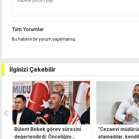
Tüm Yorumlar
Bu habere bir yorum yapılmamış.
İlginizi Çekebilir
"Cezaevi müdürünü hala
Boğazköy'de elekt
atamadılar, kendilerine yakın