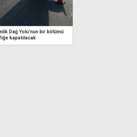
k Dağ Yolu'nun bir bölümü
UBP'nin Mağusa adayı Boz
e kapatılacak
büyüdüğüm şehre karşı gö
inanıyorum