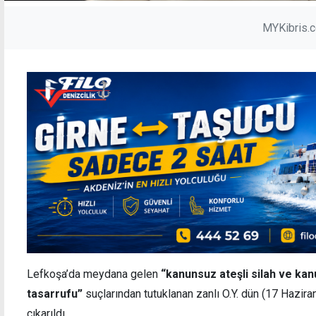
MYKibris.
Lefkoşa’da meydana gelen
“kanunsuz ateşli silah ve k
tasarrufu”
suçlarından tutuklanan zanlı O.Y. dün (17 Hazi
çıkarıldı.