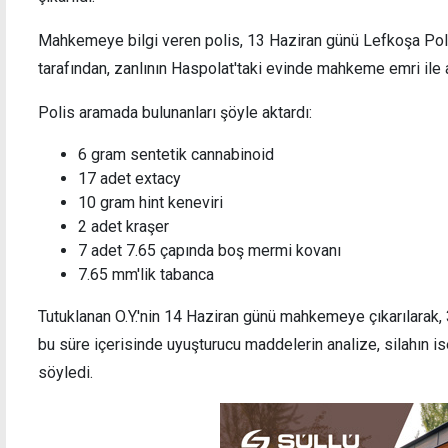
Mahkemeye bilgi veren polis, 13 Haziran günü Lefkoşa Poli
tarafından, zanlının Haspolat'taki evinde m
ahkeme emri ile a
Taçoy'a göre iki seçim aynı gün yapılmalı:
"Bir ülke
Polis aramada bulunanları şöyle aktardı:
Farklı zamanlarda olursa katılım düşer
ilişkiler
yönetil
6 gram sentetik cannabinoid
17 adet extacy
10 gram hint keneviri
2 adet kraşer
7 adet 7.65 çapında boş mermi kovanı
7.65 mm'lik tabanca
Tutuklanan O.Y.'nin 14 Haziran günü mahkemeye çıkarılarak, 
bu süre içerisinde uyuşturucu maddelerin analize, silahın is
söyledi.