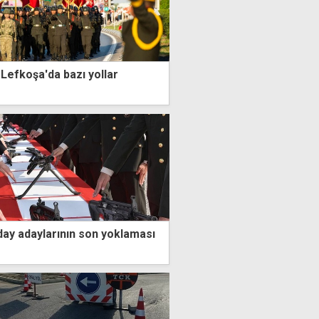
efkoşa'da bazı yollar
ay adaylarının son yoklaması