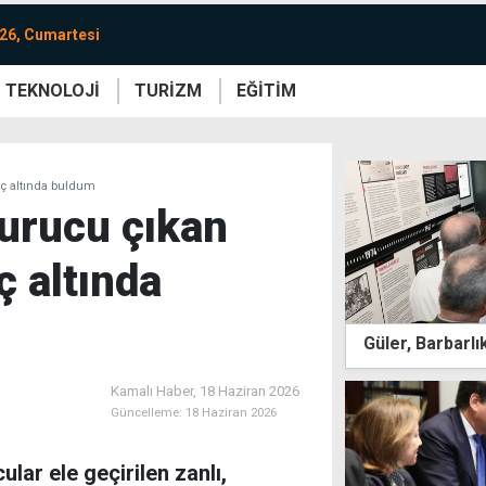
26, Cumartesi
TEKNOLOJİ
TURİZM
EĞİTİM
re
Yaşam
Sanat
Etkinlik
aç altında buldum
turucu çıkan
ç altında
Güler, Barbarlı
Kamalı Haber,
18 Haziran 2026
Güncelleme:
18 Haziran 2026
ular ele geçirilen zanlı,