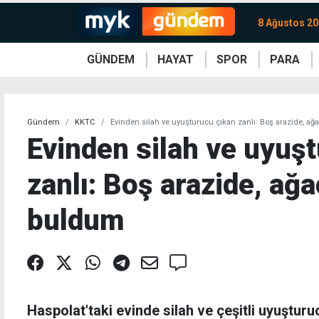
8 Ağustos 20
GÜNDEM
HAYAT
SPOR
PARA
KKTC
Magazin
KKTC
Ekonomi
Türkiye
Türkiye
Kripto
Sağlık
Güney
Avrupa
Döviz
Kadın
Dünya
Dünya
Borsa
Lezzetler
Çev
Gündem
KKTC
Evinden silah ve uyuşturucu çıkan zanlı: Boş arazide, ağ
Evinden silah ve uyuş
zanlı: Boş arazide, ağa
buldum
Haspolat'taki evinde silah ve çeşitli uyuşturuc