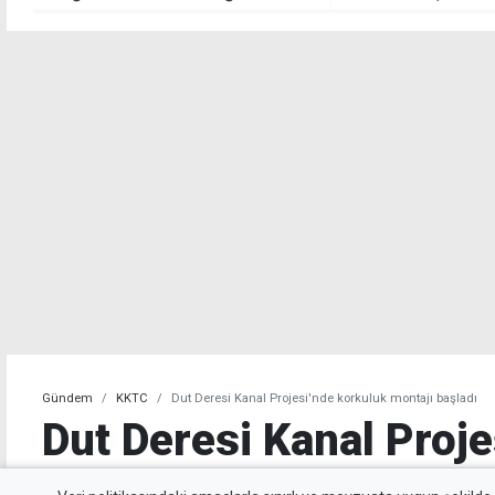
bazı mahkumları erken
çıkarmak için tüzüğü
değiştirdiler"
Gündem
KKTC
Dut Deresi Kanal Projesi'nde korkuluk montajı başladı
Dut Deresi Kanal Proje