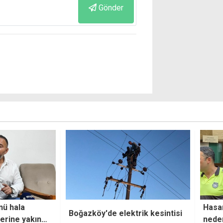
Gönder
Hasan Düzgen'in ölümüne
Sofu 
rik kesintisi
neden olan kazanın zanlısı:
adaya