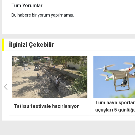
Tüm Yorumlar
Bu habere bir yorum yapılmamış.
İlginizi Çekebilir
Tüm hava sporları ve dron
Meclis Başkanı Öz
uçuşları 5 günlüğüne yasaklandı
BM'den adil ve tar
süreç bekliyoruz