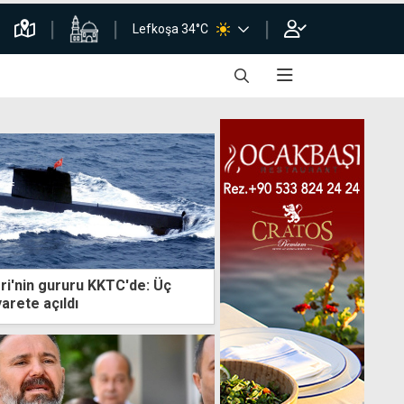
Lefkoşa 34°C
ri'nin gururu KKTC'de: Üç
arete açıldı