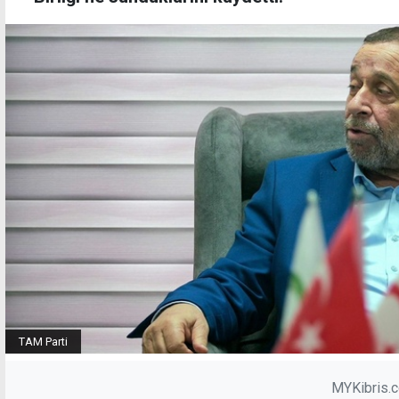
TAM Parti
MYKibris.