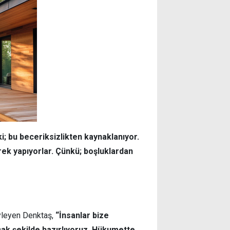
; bu beceriksizlikten kaynaklanıyor.
rek yapıyorlar. Çünkü; boşluklardan
yleyen Denktaş,
“İnsanlar bize
cak şekilde hazırlıyoruz. Hükumette