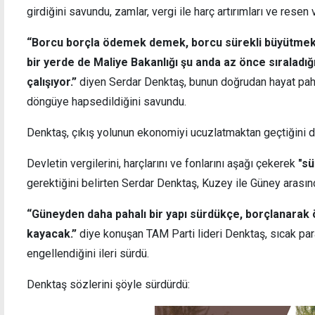
girdiğini savundu, zamlar, vergi ile harç artırımları ve resen v
“Borcu borçla ödemek demek, borcu sürekli büyütmek
bir yerde de Maliye Bakanlığı şu anda az önce sıralad
çalışıyor.”
diyen Serdar Denktaş, bunun doğrudan hayat pahalı
Dışişleri'nden AB'nin Kıbrıs Özel Temsilcisi
Girne
atamasına tepki
ulaşım
döngüye hapsedildiğini savundu.
oldu
Denktaş, çıkış yolunun ekonomiyi ucuzlatmaktan geçtiğini de 
Devletin vergilerini, harçlarını ve fonlarını aşağı çekerek
"s
gerektiğini belirten Serdar Denktaş, Kuzey ile Güney arası
“Güneyden daha pahalı bir yapı sürdükçe, borçlanarak
kayacak.”
diye konuşan TAM Parti lideri Denktaş, sıcak para 
engellendiğini ileri sürdü.
Denktaş sözlerini şöyle sürdürdü: