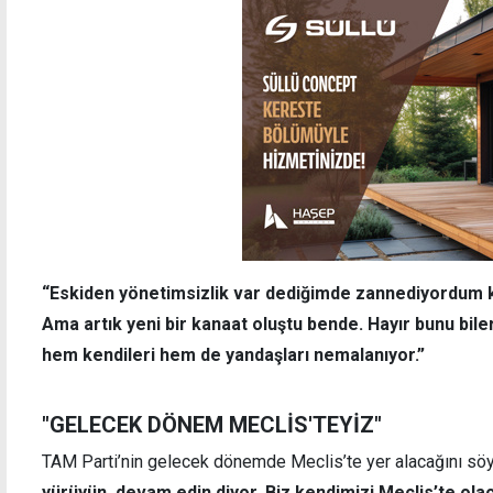
“Eskiden yönetimsizlik var dediğimde zannediyordum ki
Ama artık yeni bir kanaat oluştu bende. Hayır bunu bile
hem kendileri hem de yandaşları nemalanıyor.”
"GELECEK DÖNEM MECLİS'TEYİZ"
TAM Parti’nin gelecek dönemde Meclis’te yer alacağını sö
yürüyün, devam edin diyor. Biz kendimizi Meclis’te ola