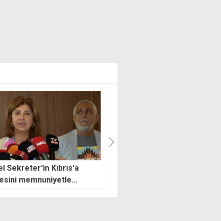
iyev: 20 Temmuz, Türk'ün
"Ülkede 9 bin 229 kişi afla
 tarihlerinden biri
birlikte yasal statüye kavuşt