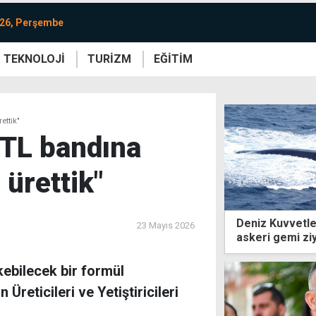
026, Perşembe
TEKNOLOJİ
TURİZM
EĞİTİM
re
Yaşam
Sanat
Etkinlik
ettik"
0 TL bandına
 ürettik"
Deniz Kuvvetle
23 Mayıs 2026
askeri gemi ziy
kebilecek bir formül
 Üreticileri ve Yetiştiricileri