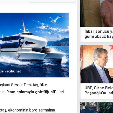
İhbar sonucu 
gümrüksüz hayv
teminata bağla
şkanı Serdar Denktaş, ülke
UBP, Girne Bele
sını
"tam anlamıyla çöktüğünü"
ileri
Paşaoğlu'nu ad
ktaş, ekonominin borç sarmalına