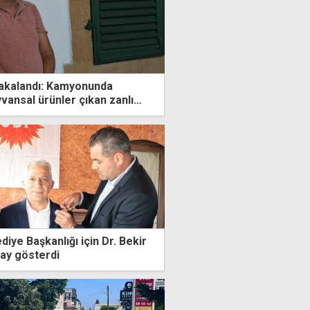
yakalandı: Kamyonunda
ansal ürünler çıkan zanlı
ndı
diye Başkanlığı için Dr. Bekir
ay gösterdi