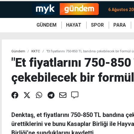
6 Ağustos 2
GÜNDEM
HAYAT
SPOR
PARA
KKTC
Magazin
KKTC
Ekonomi
Türkiye
Türkiye
Kripto
Sağlık
Güney
Avrupa
Döviz
Kadın
Dünya
Dünya
Borsa
Lezzetler
Çev
Gündem
KKTC
"Et fiyatlarını 750-850 TL bandına çekebilecek bir formül ür
"Et fiyatlarını 750-85
çekebilecek bir formül
Denktaş, et fiyatlarını 750-850 TL bandına çe
ürettiklerini ve bunu Kasaplar Birliği ile Hayvan
Birliği’ne sunduklarını kaydetti.