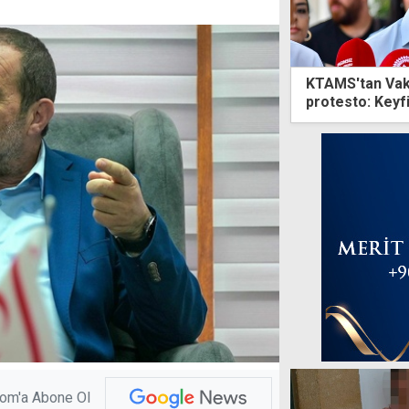
KTAMS'tan Vak
protesto: Keyf
yargıya taşıyac
com'a Abone Ol