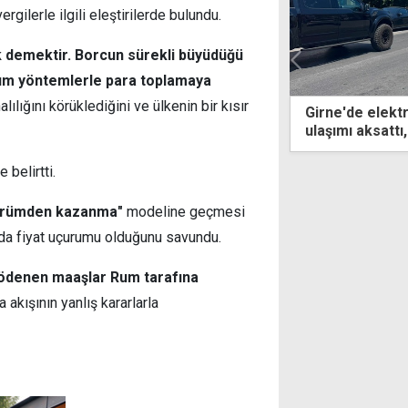
ergilerle ilgili eleştirilerde bulundu.
 demektir. Borcun sürekli büyüdüğü
ığım yöntemlerle para toplamaya
lığını körüklediğini ve ülkenin bir kısır
'de elektrik direğine çarpan sürücü
HP'den KTTO zi
ı aksattı, elektrik kesintisine neden
ekonomik vizyo
belirtti.
ürümden kazanma"
modeline geçmesi
nda fiyat uçurumu olduğunu savundu.
 ödenen maaşlar Rum tarafına
akışının yanlış kararlarla