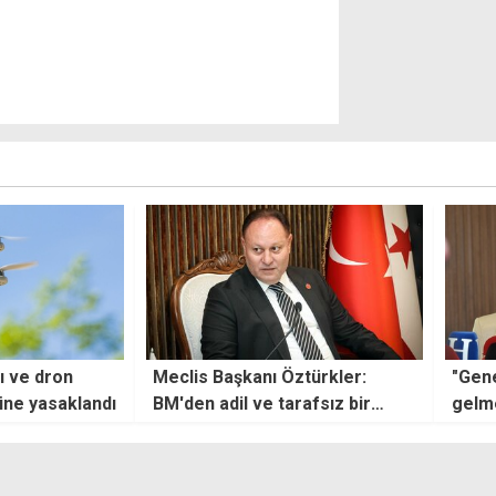
türkler:
"Genel Sekreter'in Kıbrıs'a
Feyz
afsız bir
gelmesini memnuniyetle
zafer
karşılıyoruz"