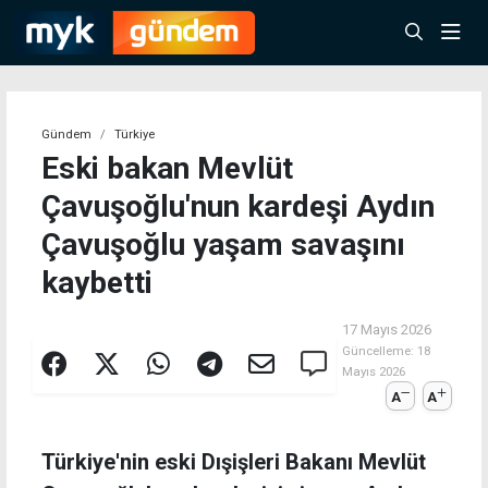
Gündem
Türkiye
Eski bakan Mevlüt
Çavuşoğlu'nun kardeşi Aydın
Çavuşoğlu yaşam savaşını
kaybetti
17 Mayıs 2026
Güncelleme:
18
Mayıs 2026
A
A
Türkiye'nin eski Dışişleri Bakanı Mevlüt