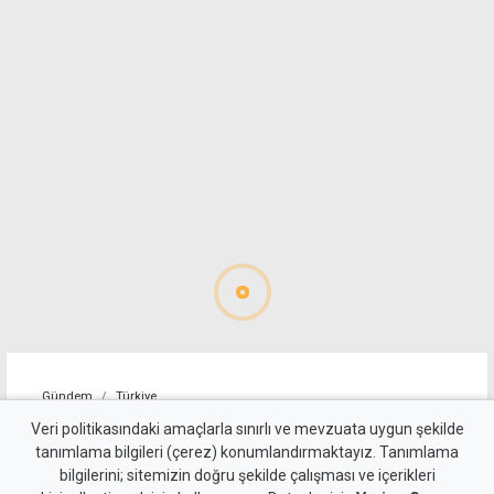
Gündem
Türkiye
360 imzalı Terörsüz Türkiye
Veri politikasındaki amaçlarla sınırlı ve mevzuata uygun şekilde
tanımlama bilgileri (çerez) konumlandırmaktayız. Tanımlama
düzenlemesi MGK
bilgilerini; sitemizin doğru şekilde çalışması ve içerikleri