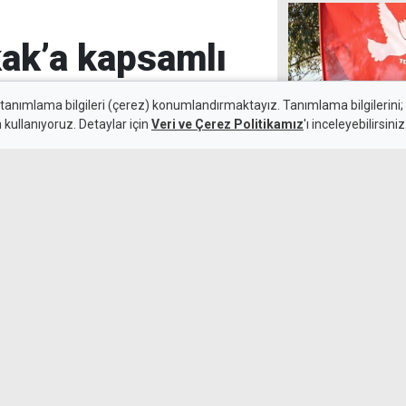
kak’a kapsamlı
 tanımlama bilgileri (çerez) konumlandırmaktayız. Tanımlama bilgilerini; s
n kullanıyoruz. Detaylar için
Veri ve Çerez Politikamız
'ı inceleyebilirsiniz
9 Ağustos 2026
TDP: Sağlık Bak
Güncelleme:
10 Ağustos 2026
Birliği'nden öz
alışmalarıyla yenilendi.
, eski çocuk parkı da
arla yeniden oluşturuldu.
Kumyalı'daki si
siyasilerden ba