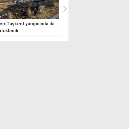
y'dan seçim yorumu:
"Bir ülke torpille, kayırmacılık
in en kötü hali CTP'nin en
çıkar ilişkileriyle ve günübirli
aliyle yarışabilecek
hesaplarla yönetilemez"
mda