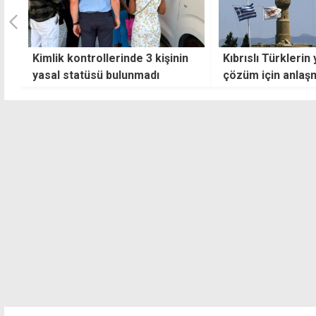
Kıbrıslı Türklerin yüzde 65'i
KTOEÖS'ten "kaos
çözüm için anlaşma istiyor
öğretmen açığı gi
bakanlık algı yön