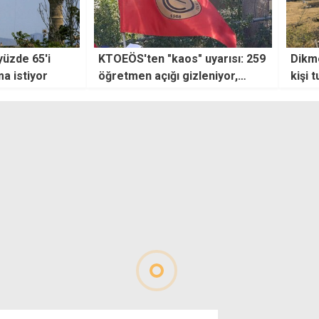
" uyarısı: 259
Dikmen-Taşkent yangınında iki
Taço
zleniyor,
kişi tutuklandı
UBP'n
etimi peşinde
iyi h
duru