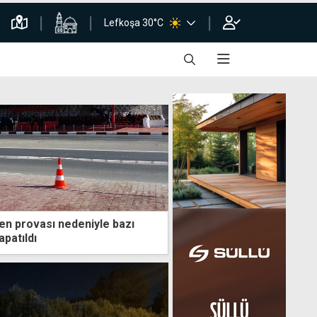
Lefkoşa 30°C
en provası nedeniyle bazı
apatıldı