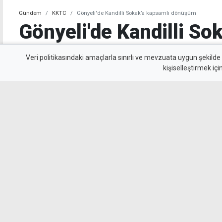
Gündem
KKTC
Gönyeli'de Kandilli Sokak’a kapsamlı dönüşüm
Gönyeli'de Kandilli So
dönüşüm
Veri politikasındaki amaçlarla sınırlı ve mevzuata uygun şekilde
kişiselleştirmek içi
Gönyeli’de Kandilli Sokak, altyapı ve üstyapı ç
Kaldırımlar ve otopark alanları düzenlenirken
basketbol sahası, oyun grupları ve yeşil alanl