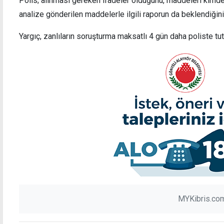
Polis; alınması gereken ifadeler olduğunu, maddeleri kimden 
analize gönderilen maddelerle ilgili raporun da beklendiğini 
Yargıç, zanlıların soruşturma maksatlı 4 gün daha poliste tu
MYKibris.com