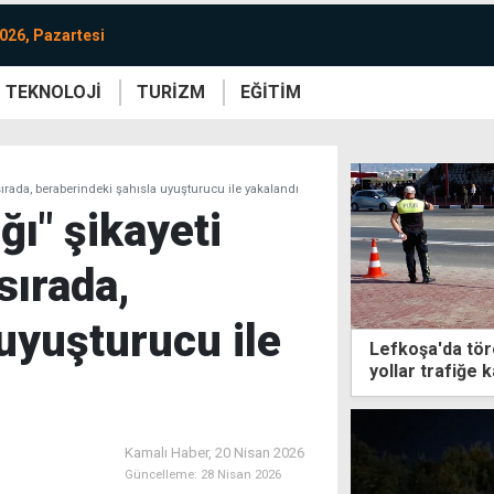
026, Pazartesi
TEKNOLOJİ
TURİZM
EĞİTİM
re
Yaşam
Sanat
Etkinlik
sırada, beraberindeki şahısla uyuşturucu ile yakalandı
ğı" şikayeti
sırada,
uyuşturucu ile
Lefkoşa'da tör
yollar trafiğe k
Kamalı Haber,
20 Nisan 2026
Güncelleme:
28 Nisan 2026