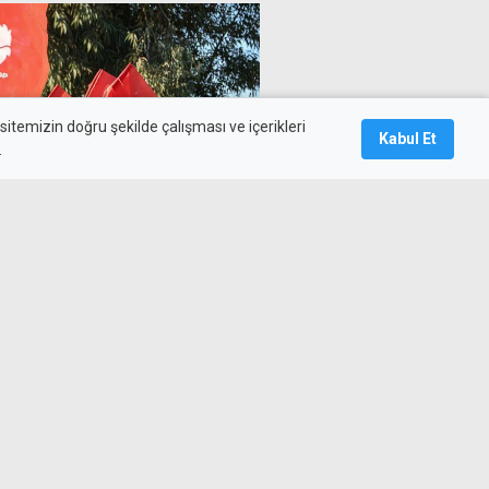
itemizin doğru şekilde çalışması ve içerikleri
Kabul Et
.
anı Kıbrıs Türk Tabipleri
ür dilemeli
lo faciası sonrası
şsağlığı mesajları