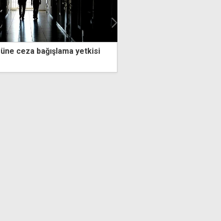
 bağışlama yetkisi
Yoğun bakımda tedavisi süren 
için resmi açıklama