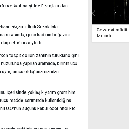
fu ve kadına şiddet"
suçlarından
Nisan akşamı, İlgili Sokak'taki
arış İnisiyatifi'nden liderlere
Cezaevi müdürüne ceza
şma sırasında, genç kadının boğazını
 harekete geçmeliyiz
tanındı
 darp ettiğini söyledi.
rken tespit edilen zanlının tutuklandığını
in huzurunda yapılan aramada, birinin ucu
rü uyuşturucu olduğuna inanılan
usu içerisinde yaklaşık yarım gram hint
rucu madde sarımında kullanıldığına
lı U.Ö.’nün suçunu kabul eder nitelikte