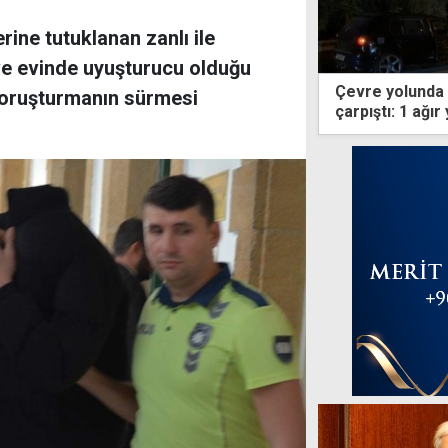
rine tutuklanan zanlı ile
 ve evinde uyuşturucu olduğu
Çevre yolunda 
 soruşturmanın sürmesi
çarpıştı: 1 ağır 