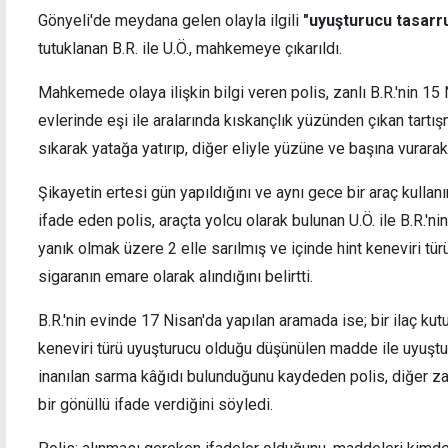
Gönyeli'de meydana gelen olayla ilgili
"uyuşturucu tasarru
tutuklanan B.R. ile U.Ö., mahkemeye çıkarıldı.
Mahkemede olaya ilişkin bilgi veren polis, zanlı B.R.'nin 15 
az, KKTC'de... Erdoğan'ı temsilen
İki Toplumlu B
evlerinde eşi ile aralarında kıskançlık yüzünden çıkan tartı
nlere katılacak
çağrı: Hemen
sıkarak yatağa yatırıp, diğer eliyle yüzüne ve başına vurarak
Şikayetin ertesi gün yapıldığını ve aynı gece bir araç kullanı
ifade eden polis, araçta yolcu olarak bulunan U.Ö. ile B.R.'n
yanık olmak üzere 2 elle sarılmış ve içinde hint keneviri tü
sigaranın emare olarak alındığını belirtti.
B.R.'nin evinde 17 Nisan'da yapılan aramada ise; bir ilaç kut
keneviri türü uyuşturucu olduğu düşünülen madde ile uyuştu
inanılan sarma kâğıdı bulunduğunu kaydeden polis, diğer zan
bir gönüllü ifade verdiğini söyledi.