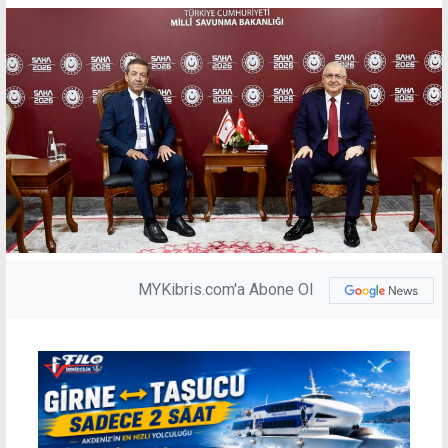
MYKibris.com'a Abone Ol