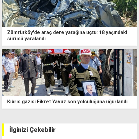
Zümrütköy'de araç dere yatağına uçtu: 18 yaşındaki
sürücü yaralandı
Kıbrıs gazisi Fikret Yavuz son yolculuğuna uğurlandı
İlginizi Çekebilir