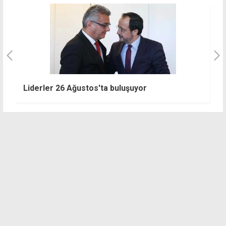
Erhürman'dan Hristodulidis'e mesaj: 5+1
öncesi ev ödevleri tamamlanmalı