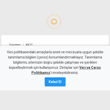
Gündem
KKTC
Geçitköy'deki ölümlü kazada
Veri politikasındaki amaçlarla sınırlı ve mevzuata uygun şekilde
tanımlama bilgileri (çerez) konumlandırmaktayız. Tanımlama
sürücüyü gizlemeye
bilgilerini; sitemizin doğru şekilde çalışması ve içerikleri
kişiselleştirmek için kullanıyoruz. Detaylar için
çalıştılar: 4 kişi tutuklandı
Veri ve Çerez
Politikamız
'ı inceleyebilirsiniz.
7 Ağustos 2026
Kabul Et
Güncelleme:
8 Ağustos
2026
A
A