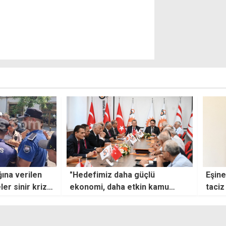
güçlü
Eşine "şiddet tehdidi, telefonda
Gezic
kin kamu
taciz ve fiziksel şiddet"
sonra
üretken bir
suçlarından tutuklandı
suçt