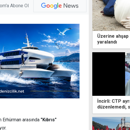
com'a Abone Ol
Üzerine ahşap p
yaralandı
İncirli: CTP ay
düzenlemedi, s
an Erhürman arasında
"Kıbrıs"
yor.