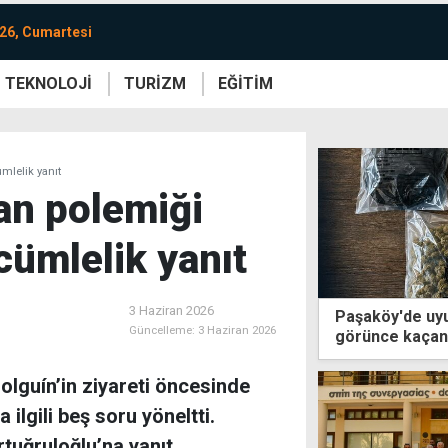
26, Cumartesi
TEKNOLOJİ
TURİZM
EĞİTİM
re
Yaşam
Sanat
Etkinlik
mlelik yanıt
an polemiği
cümlelik yanıt
3 Haziran 2026
Paşaköy'de uyu
Güncelleme:
3 Haziran 2026
görünce kaçanl
Holguín’in ziyareti öncesinde
ilgili beş soru yöneltti.
tuğruloğlu’na yanıt