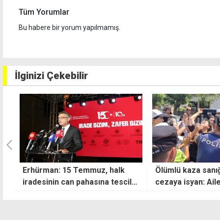
Tüm Yorumlar
Bu habere bir yorum yapılmamış.
İlginizi Çekebilir
Ölümlü kaza sanığına verilen
"Hedefimiz daha 
cezaya isyan: Aileler sinir krizi
ekonomi, daha et
geçirdi
yönetimi ve daha 
yapı"