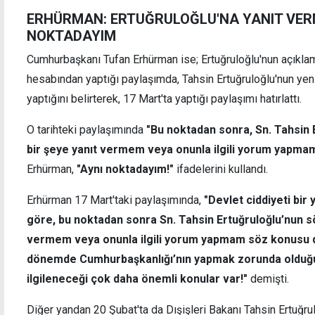
ERHÜRMAN: ERTUĞRULOĞLU'NA YANIT VE
NOKTADAYIM
Cumhurbaşkanı Tufan Erhürman ise; Ertuğruloğlu'nun açıkl
hesabından yaptığı paylaşımda, Tahsin Ertuğruloğlu'nun yen
yaptığını belirterek, 17 Mart'ta yaptığı paylaşımı hatırlattı.
O tarihteki paylaşımında
"Bu noktadan sonra, Sn. Tahsin 
bir şeye yanıt vermem veya onunla ilgili yorum yapma
Erhürman,
"Aynı noktadayım!"
ifadelerini kullandı.
Erhürman 17 Mart'taki paylaşımında,
"Devlet ciddiyeti bir y
göre, bu noktadan sonra Sn. Tahsin Ertuğruloğlu’nun sö
vermem veya onunla ilgili yorum yapmam söz konusu deği
dönemde Cumhurbaşkanlığı’nın yapmak zorunda olduğu ç
ilgileneceği çok daha önemli konular var!"
demişti.
Diğer yandan 20 Şubat'ta da Dışişleri Bakanı Tahsin Ertuğrul