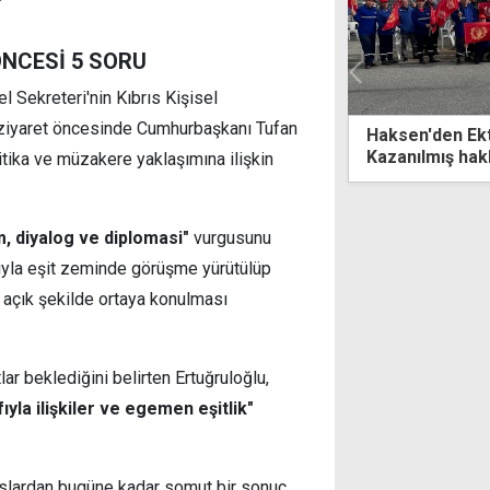
NCESİ 5 SORU
el Sekreteri'nin Kıbrıs Kişisel
 ziyaret öncesinde Cumhurbaşkanı Tufan
ı için
Haksen'den Ektam işçilerine destek:
Kazanılmış haklar baskı ve tehditlerle gasp
itika ve müzakere yaklaşımına ilişkin
edilemez
, diyalog ve diplomasi"
vurgusunu
fıyla eşit zeminde görüşme yürütülüp
açık şekilde ortaya konulması
lar beklediğini belirten Ertuğruloğlu,
yla ilişkiler ve egemen eşitlik"
maslardan bugüne kadar somut bir sonuç