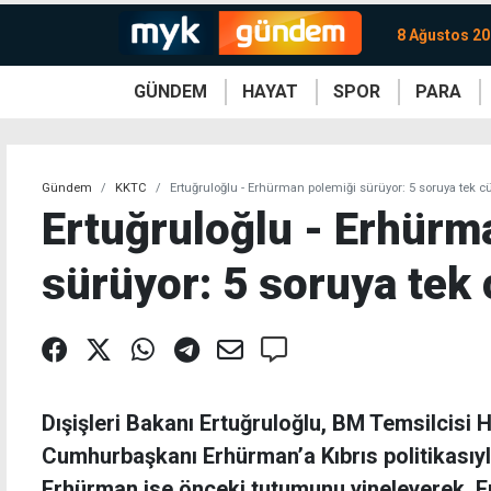
8 Ağustos 20
GÜNDEM
HAYAT
SPOR
PARA
KKTC
Magazin
KKTC
Ekonomi
Türkiye
Türkiye
Kripto
Sağlık
Güney
Avrupa
Döviz
Kadın
Dünya
Dünya
Borsa
Lezzetler
Çev
Gündem
KKTC
Ertuğruloğlu - Erhürman polemiği sürüyor: 5 soruya tek cü
Ertuğruloğlu - Erhürm
sürüyor: 5 soruya tek 
Dışişleri Bakanı Ertuğruloğlu, BM Temsilcisi 
Cumhurbaşkanı Erhürman’a Kıbrıs politikasıyla 
Erhürman ise önceki tutumunu yineleyerek, Er