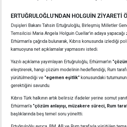
ERTUĞRULOĞLU'NDAN HOLGUİN ZİYARETİ Ö
Dışişleri Bakanı Tahsin Ertuğruloğlu, Birleşmiş Milletler Gen
Temsilcisi Maria Angela Holguin Cuellar'in adaya yapacağı
: Buna zemin
Erhürman: Görüşmelerin verimli olmas
Guterres'in çabalarına katkı koymaya
Erhürman'a çağrıda bulunarak, Kıbrıs konusunda izlediği pol
devam edeceğiz
kamuoyuna net açıklamalar yapmasını istedi.
Yazılı açıklama yayımlayan Ertuğruloğlu, Erhürman'ın
"çözüm
eleştirerek, hangi çözüm modelinin hedeflendiği, Rum tara
yürütülmediği ve
"egemen eşitlik"
konusundaki tutumunun 
gerektiğini savundu.
Kıbrıs Türk halkının artık belirsiz ifadeler yerine somut yanıt
Erhürman'a
"çözüm anlayışı, müzakere süreci, Rum tarafı
başlıklarında beş temel soru yöneltti.
Ertuğruloğlu ayrıca, BM, AB ve Rum tarafıyla yürütülen te