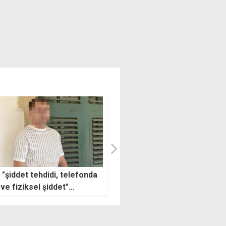
i davasında karar öğleden
Lefkoşa'da yakalanan 5 kaça
 açıklanacak: Sanık üç
ihraç işlemi tamamlanmadı
an mahkum edildi