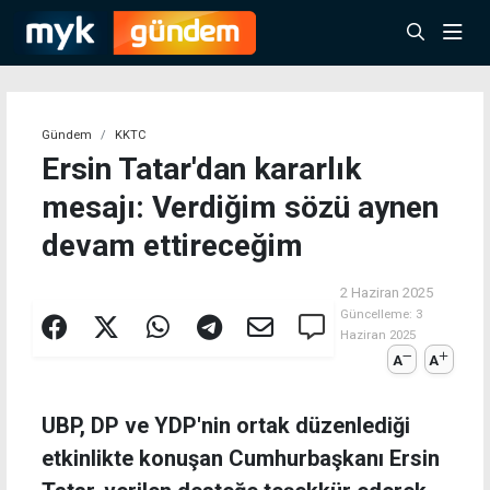
Gündem
KKTC
Ersin Tatar'dan kararlık
mesajı: Verdiğim sözü aynen
devam ettireceğim
2 Haziran 2025
Güncelleme:
3
Haziran 2025
A
A
UBP, DP ve YDP'nin ortak düzenlediği
etkinlikte konuşan Cumhurbaşkanı Ersin