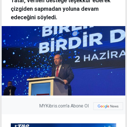
Tatar, verilen desteğe teşekkür ederek
çizgiden sapmadan yoluna devam
edeceğini söyledi.
MYKibris.com'a Abone Ol