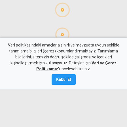
Veri politikasındaki amaçlarla sınırlı ve mevzuata uygun şekilde
tanımlama bilgileri (çerez) konumlandırmaktayız. Tanımlama
bilgilerini; sitemizin doğru şekilde çalışması ve içerikleri
Gündem
KKTC
kişiselleştirmek için kullanıyoruz. Detaylar için
Veri ve Çerez
Tirmen'de ormanlık alanda
Politikamız
'ı inceleyebilirsiniz.
yangın: Acil destek çağrısı
Kabul Et
10 Ağustos 2026
Güncelleme:
10 Ağustos
2026
A
A
Tirmen’de ormanlık alanda çıkan yangına