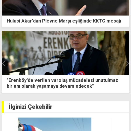
Hulusi Akar'dan Plevne Marşı eşliğinde KKTC mesajı
MDP'den Guterres ziyareti öncesi iki devlet vurgusu
İlginizi Çekebilir