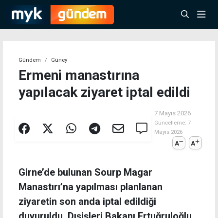
Gündem
Güney
Ermeni manastırına
yapılacak ziyaret iptal edildi
7 Mayıs 2026
Güncelleme:
7
Mayıs 2026
A
A
Girne’de bulunan Sourp Magar
Manastırı’na yapılması planlanan
ziyaretin son anda iptal edildiği
duyuruldu. Dışişleri Bakanı Ertuğruloğlu