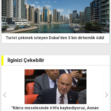
yen Dubai'den 3 bin dirhemlik ödül
Dikmen Sağlık Merk
İlginizi Çekebilir
an
Güney'den uyuşturucu ithali ve ülkede satışıyla
H