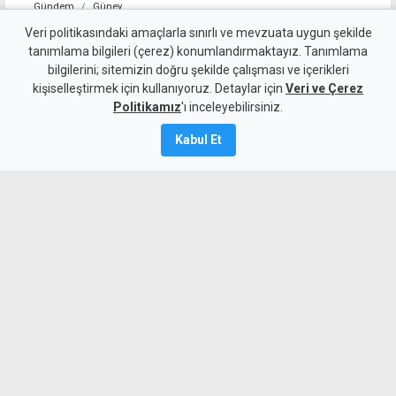
Gündem
Güney
"Sürecin önündeki temel
Veri politikasındaki amaçlarla sınırlı ve mevzuata uygun şekilde
tanımlama bilgileri (çerez) konumlandırmaktayız. Tanımlama
engel, Türkiye'nin iki devletli
bilgilerini; sitemizin doğru şekilde çalışması ve içerikleri
kişiselleştirmek için kullanıyoruz. Detaylar için
çözümü yinelemesi"
Veri ve Çerez
Politikamız
'ı inceleyebilirsiniz.
5 Ağustos 2026
Kabul Et
A
A
Cumhurbaşkanı Erhürman'ın
metodolojisinde bazı konulara atıf
yapmasını olumlu bulan Rum müzakereci
Menelau, sürecin önündeki temel engelin
Türkiye'nin iki devletli çözüm tezini
yinelemesi olduğunu öne sürerek,
çabalarını sürdüreceklerini söyledi.