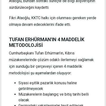
Ataoğlu, bundan sonraki süreçte de bilgi alışverişinin
sürdürüleceğini kaydetti.
Fikri Ataoğlu, KKTC halkı için olunması gereken yerde
olmaya devam edeceklerini ifade etti.
TUFAN ERHÜRMAN'IN 4 MADDELİK
METODOLOJİSİ
Cumhurbaşkanı Tufan Erhürman'ın, Kıbrıs
müzakerelerinde çözüm odaklı ilerlemeyi sağlamak
için sunduğu bir çerçeveyi içeren 4 maddelik
metodolojisi şu aşamalardan oluşuyor:
Siyasi eşitlik pazarlık konusu haline
getirilmeyecek
Müzakerelerin başlangıç ve bitiş tarihi belli
olacak
Geçmişteki yakınlaşmalar teyit edilecek