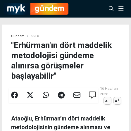
Gündem
KKTC
"Erhürman'ın dört maddelik
metodolojisi gündeme
alınırsa görüşmeler
başlayabilir"
16 Haziran
2026
A
A
Ataoğlu, Erhürman’ın dört maddelik
metodolojisinin gündeme alınması ve