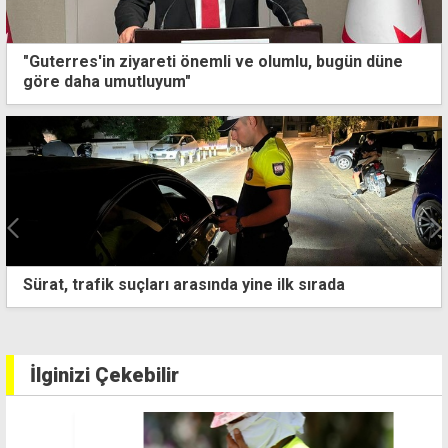
"Guterres'in ziyareti önemli ve olumlu, bugün düne
göre daha umutluyum"
Hürmüz Boğazı'nda vurulan Güney Kıbrıs bandıralı
geminin deniz mühendisi hayatını kaybetti
İlginizi Çekebilir