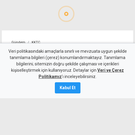
Gündem
KKTC
10 kişi kalan Beşiktaş'tan
Veri politikasındaki amaçlarla sınırlı ve mevzuata uygun şekilde
tanımlama bilgileri (çerez) konumlandırmaktayız. Tanımlama
altın değerinde galibiyet
bilgilerini; sitemizin doğru şekilde çalışması ve içerikleri
kişiselleştirmek için kullanıyoruz. Detaylar için
Veri ve Çerez
6 Ağustos 2026
Politikamız
'ı inceleyebilirsiniz.
A
A
Kabul Et
Beşiktaş, UEFA Avrupa Ligi 3. eleme turu
ilk maçında deplasmanda Hradec
Kralove'yi 1-0 mağlup ederek rövanş
öncesi önemli avantaj elde etti. Siyah-