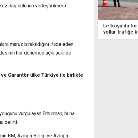
rkezi kapsülünün yerleştirilmesi
le
Lefkoşa'da tören provası nedeniyle bazı
yollar trafiğe kapatıldı
lara maruz bırakıldığını ifade eden
desinin her dönemde açık şekilde
ve Garantör ülke Türkiye ile birlikte
oyduğunu vurgulayan Erhürman, buna
belirtti.
in BM, Avrupa Birliği ve Avrupa