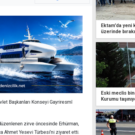
Ektam'da yeni k
üzerinde bırakı
Eski meclis bina
Kurumu taşınıy
vlet Başkanları Konseyi Gayriresmî
düzenlenen zirve öncesinde Erhürman,
ca Ahmet Yesevi Türbesi’ni ziyaret etti.