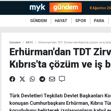
8 Ağustos 20
GÜNDEM
HAYAT
SPOR
PARA
KKTC
Magazin
KKTC
Ekonomi
Türkiye
Türkiye
Kripto
Sağlık
Güney
Avrupa
Döviz
Kadın
Dünya
Dünya
Borsa
Lezzetler
Çev
Gündem
KKTC
Erhürman'dan TDT Zirvesi'nde Kıbrıs'ta çözüm ve iş birli
Erhürman'dan TDT Zirv
Kıbrıs'ta çözüm ve iş b
Türk Devletleri Teşkilatı Devlet Başkanları K
konuşan Cumhurbaşkanı Erhürman, Kıbrıs Tür
koruduğunu belirterek izolasyonların kabul e