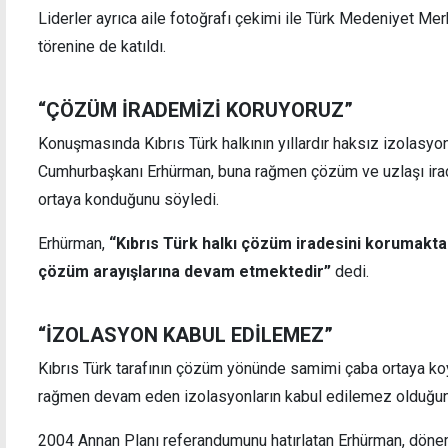
Liderler ayrıca aile fotoğrafı çekimi ile Türk Medeniyet Me
törenine de katıldı.
ta görev
Başçeri'den KKTC'ye teşekkür: FETÖ i
mücadelede yanımızda oldunuz
“ÇÖZÜM İRADEMİZİ KORUYORUZ”
Konuşmasında Kıbrıs Türk halkının yıllardır haksız izolasyon
Cumhurbaşkanı Erhürman, buna rağmen çözüm ve uzlaşı ira
ortaya konduğunu söyledi.
Erhürman,
“Kıbrıs Türk halkı çözüm iradesini korumakta 
çözüm arayışlarına devam etmektedir”
dedi.
“İZOLASYON KABUL EDİLEMEZ”
Kıbrıs Türk tarafının çözüm yönünde samimi çaba ortaya k
rağmen devam eden izolasyonların kabul edilemez olduğunu 
2004 Annan Planı referandumunu hatırlatan Erhürman, dönem