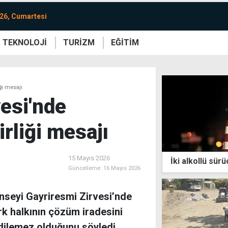
26, Cumartesi
TEKNOLOJİ
TURİZM
EĞİTİM
re
Yaşam
Sanat
Etkinlik
ği mesajı
esi'nde
irliği mesajı
15 Mayıs 2026
İki alkollü sürü
Güncelleme:
16 Mayıs 2026
onseyi Gayriresmi Zirvesi’nde
k halkının çözüm iradesini
dilemez olduğunu söyledi.