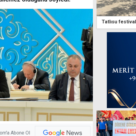
Tatlısu festiva
com'a Abone Ol