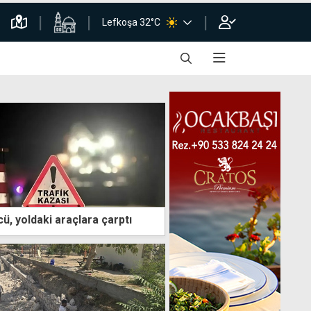
Lefkoşa 32°C
cü, yoldaki araçlara çarptı