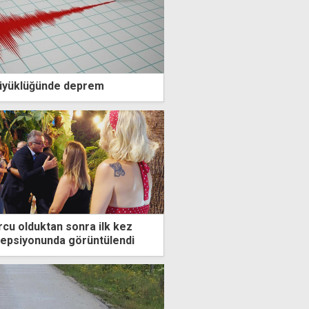
büyüklüğünde deprem
cu olduktan sonra ilk kez
sepsiyonunda görüntülendi