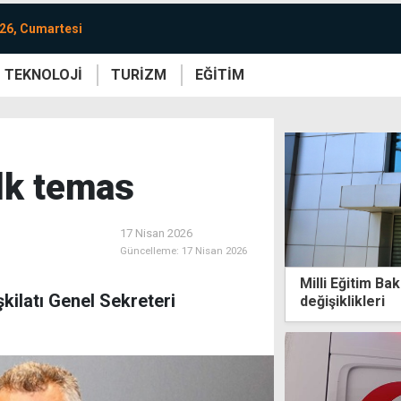
26, Cumartesi
TEKNOLOJİ
TURİZM
EĞİTİM
re
Yaşam
Sanat
Etkinlik
ilk temas
17 Nisan 2026
Güncelleme:
17 Nisan 2026
Milli Eğitim Ba
kilatı Genel Sekreteri
değişiklikleri