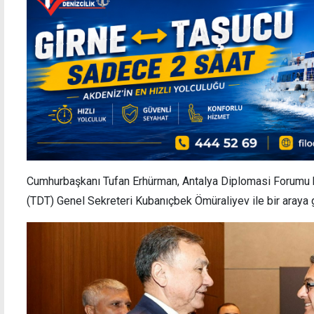
Cumhurbaşkanı Tufan Erhürman, Antalya Diplomasi Forumu k
(TDT) Genel Sekreteri Kubanıçbek Ömüraliyev ile bir araya g