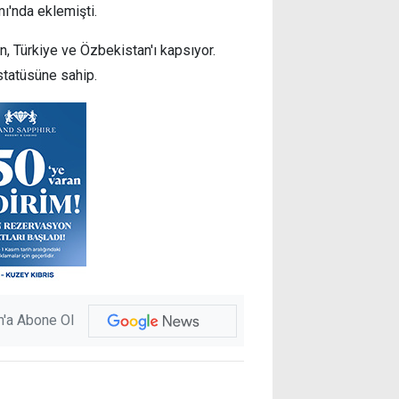
ı'nda eklemişti.
an, Türkiye ve Özbekistan'ı kapsıyor.
statüsüne sahip.
'a Abone Ol