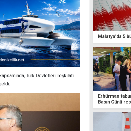
Malatya'da 5 
apsamında, Türk Devletleri Teşkilatı
eldi.
Erhürman tabur
Basın Günü re