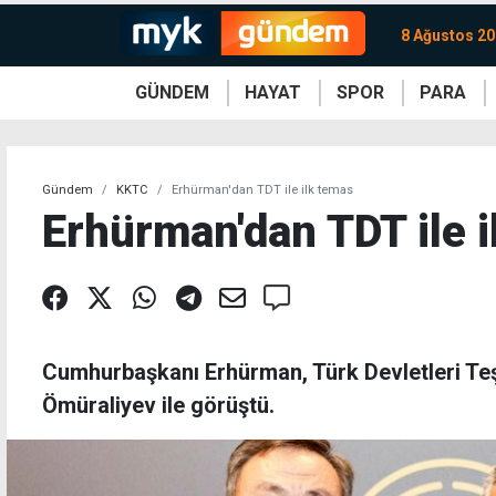
8 Ağustos 20
GÜNDEM
HAYAT
SPOR
PARA
KKTC
Magazin
KKTC
Ekonomi
Türkiye
Türkiye
Kripto
Sağlık
Güney
Avrupa
Döviz
Kadın
Dünya
Dünya
Borsa
Lezzetler
Çev
Gündem
KKTC
Erhürman'dan TDT ile ilk temas
Erhürman'dan TDT ile 
Cumhurbaşkanı Erhürman, Türk Devletleri Teş
Ömüraliyev ile görüştü.