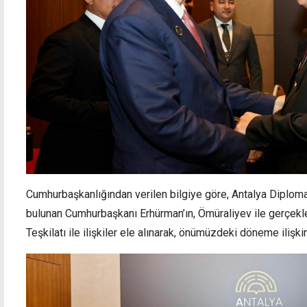
Yolun karşısına geçmeye çalışan yayaya
En faz
çarpmıştı: 2 gün tutuklu kalacak
Cumhurbaşkanlığından verilen bilgiye göre, Antalya Diplom
bulunan Cumhurbaşkanı Erhürman’ın, Ömüraliyev ile gerçekle
Teşkilatı ile ilişkiler ele alınarak, önümüzdeki döneme ilişki