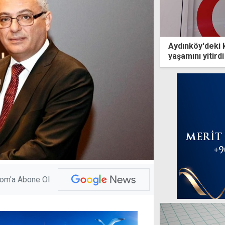
Aydınköy'deki 
yaşamını yitirdi
com'a Abone Ol