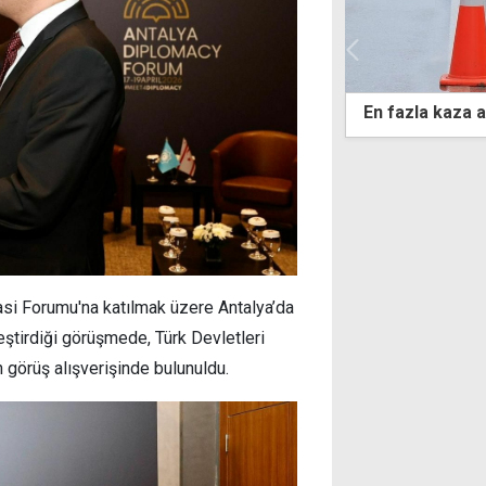
la kaza aşırı hız nedeniyle yaşandı
Yavuz Çıkarma P
özgürlük meşal
asi Forumu'na katılmak üzere Antalya’da
ştirdiği görüşmede, Türk Devletleri
n görüş alışverişinde bulunuldu.