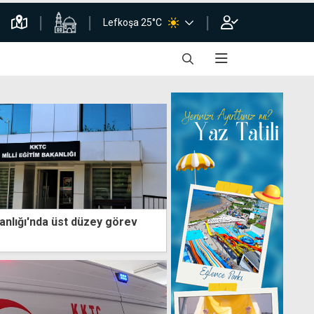
Lefkoşa 25°C
kanlığı'nda üst düzey görev