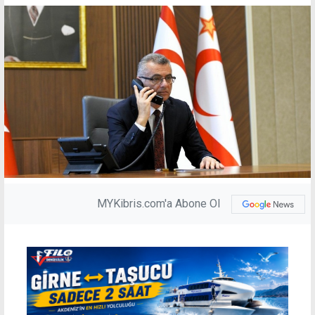
MYKibris.com'a Abone Ol