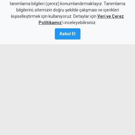
tanımlama bilgileri (çerez) konumlandırmaktayız. Tanımlama
teşekkür: Egemen eşitlikten
bilgilerini; sitemizin doğru şekilde çalışması ve içerikleri
kişiselleştirmek için kullanıyoruz. Detaylar için
taviz verilmeyecek
Veri ve Çerez
Politikamız
'ı inceleyebilirsiniz.
9 Ağustos 2026
Kabul Et
A
A
Cumhuriyet Meclisi Başkanı Ziya
Öztürkler, Hatay’daki temaslarında
Türkiye’nin Kıbrıs konusundaki
desteğine teşekkür etti. Öztürkler,
KKTC’nin egemen eşitlik ve eşit
uluslararası statüden taviz
vermeyeceğini belirtti.