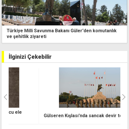
Üniversite öğrencileri kongresi için hazırlıklar
başladı
İlginizi Çekebilir
Ş
Gülseren Kışlası'nda sancak devir teslim töreni
y