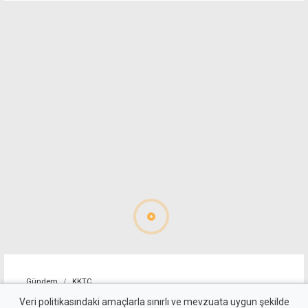
Gündem
KKTC
Öztürkler'den Fidan'a
Veri politikasındaki amaçlarla sınırlı ve mevzuata uygun şekilde