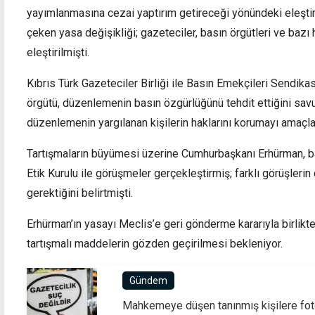
yayımlanmasına cezai yaptırım getireceği yönündeki eleşti
çeken yasa değişikliği; gazeteciler, basın örgütleri ve bazı 
eleştirilmişti.
Hava açık ve sıcak
UBP'd
Kıbrıs Türk Gazeteciler Birliği ile Basın Emekçileri Sendi
devam
örgütü, düzenlemenin basın özgürlüğünü tehdit ettiğini savun
düzenlemenin yargılanan kişilerin haklarını korumayı amaçlad
Tartışmaların büyümesi üzerine Cumhurbaşkanı Erhürman, bas
Etik Kurulu ile görüşmeler gerçekleştirmiş; farklı görüşleri
gerektiğini belirtmişti.
Erhürman’ın yasayı Meclis’e geri gönderme kararıyla birlik
tartışmalı maddelerin gözden geçirilmesi bekleniyor.
Gündem
Mahkemeye düşen tanınmış kişilere fot