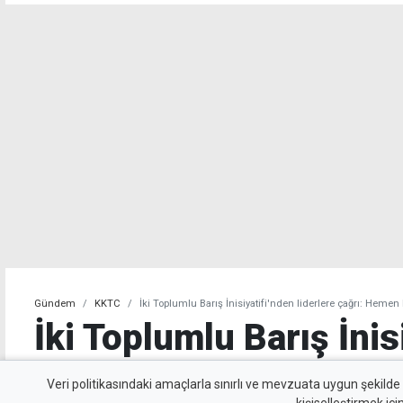
Gündem
KKTC
İki Toplumlu Barış İnisiyatifi'nden liderlere çağrı: Heme
İki Toplumlu Barış İnis
liderlere çağrı: Hemen
Veri politikasındaki amaçlarla sınırlı ve mevzuata uygun şekilde