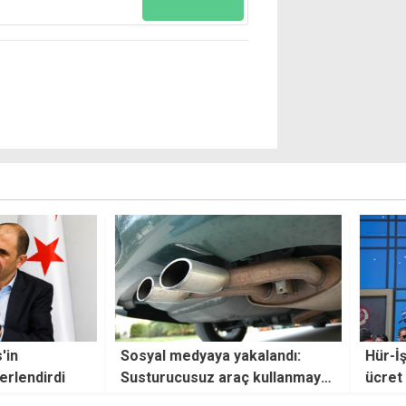
akalandı:
Hür-İş'ten hükümete asgari
Sıcak
ç kullanmaya
ücret uyarısı