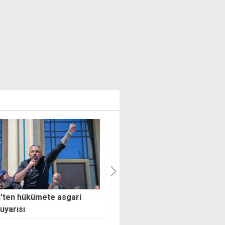
"Sadece bir askeri zafer deği
lıklar etkisini sürdürecek
özgürlüğün, bağımsızlığın ve
onurun sembolü"