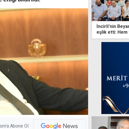
İncirli'nin Be
eşlik etti: He
başarıyla çıkac
com'a Abone Ol