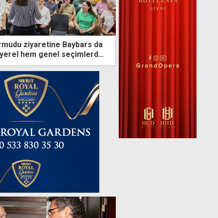
yarmudu ziyaretine Baybars da
m yerel hem genel seçimlerden
ağız