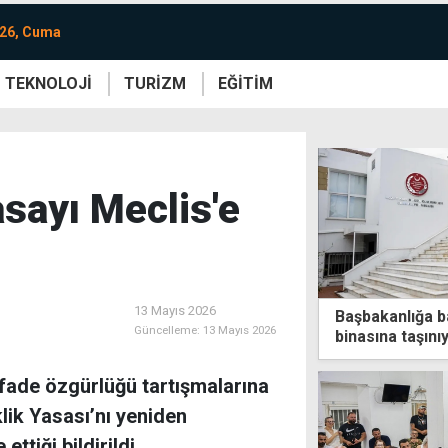
026, Cuma
TEKNOLOJİ
TURİZM
EĞİTİM
re
Yaşam
Sanat
Etkinlik
sayı Meclis'e
13 Mayıs 2026
Başbakanlığa b
Güncelleme:
13 Mayıs 2026
binasına taşını
fade özgürlüğü tartışmalarına
ik Yasası’nı yeniden
tiği bildirildi.