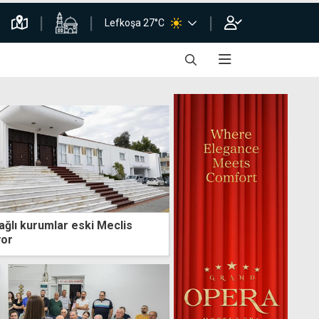
Lefkoşa 27°C
ağlı kurumlar eski Meclis
yor