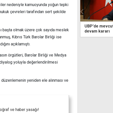
riler nedeniyle kamuoyunda yoğun tepki
hukuk çevreleri tarafından sert şekilde
e mevcut belediye başkanlarıyla yola
Hür-İş'ten hük
kası başta olmak üzere çok sayıda meslek
 kararı
artık elzem
muş, Kıbrıs Türk Barolar Birliği ise
ığını açıklamıştı.
ın örgütleri, Barolar Birliği ve Medya
n diyalog yoluyla değerlendirilmesi
te düzenlemenin yeniden ele alınması ve
oğraf ve haber yasağı!