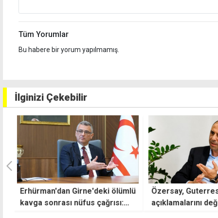
Tüm Yorumlar
Bu habere bir yorum yapılmamış.
İlginizi Çekebilir
lü
Özersay, Guterres'in
Sosyal medyaya y
açıklamalarını değerlendirdi
Susturucusuz ara
ceza