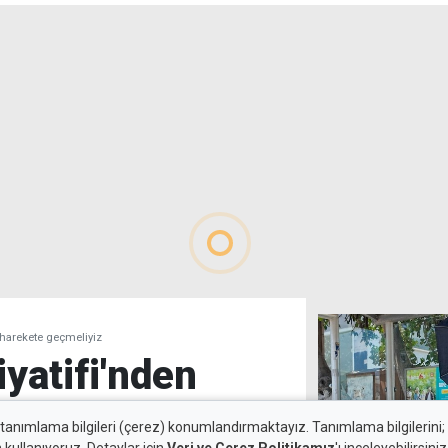
n harekete geçmeliyiz
iyatifi'nden
 harekete
 tanımlama bilgileri (çerez) konumlandırmaktayız. Tanımlama bilgilerini; s