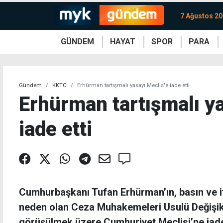
7 Ağustos 2
GÜNDEM
HAYAT
SPOR
PARA
KKTC
Magazin
KKTC
Ekonomi
Türkiye
Türkiye
Kripto
Sağlık
Güney
Avrupa
Döviz
Kadın
Dünya
Dünya
Borsa
Lezzetler
Çev
Gündem
KKTC
Erhürman tartışmalı yasayı Meclis'e iade etti
Erhürman tartışmalı ya
iade etti
Cumhurbaşkanı Tufan Erhürman’ın, basın ve i
neden olan Ceza Muhakemeleri Usulü Değişikl
görüşülmek üzere Cumhuriyet Meclisi’ne iade et