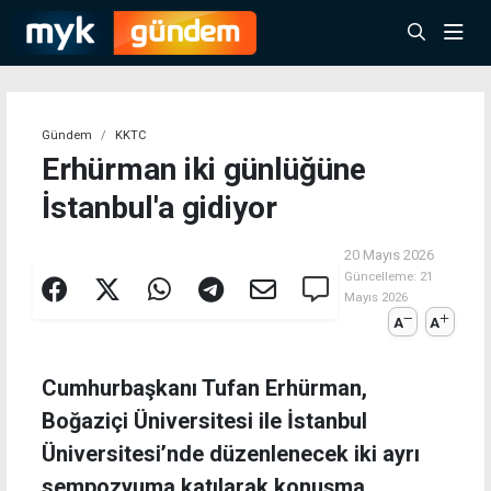
Gündem
KKTC
Erhürman iki günlüğüne
İstanbul'a gidiyor
20 Mayıs 2026
Güncelleme:
21
Mayıs 2026
A
A
Cumhurbaşkanı Tufan Erhürman,
Boğaziçi Üniversitesi ile İstanbul
Üniversitesi’nde düzenlenecek iki ayrı
sempozyuma katılarak konuşma