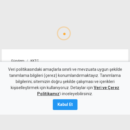
Gündem
KKTC
Girne-Değirmenlik Dağ
Veri politikasındaki amaçlarla sınırlı ve mevzuata uygun şekilde
tanımlama bilgileri (çerez) konumlandırmaktayız. Tanımlama
Yolu'nun bir bölümü trafiğe
bilgilerini; sitemizin doğru şekilde çalışması ve içerikleri
kişiselleştirmek için kullanıyoruz. Detaylar için
kapatılacak
Veri ve Çerez
Politikamız
'ı inceleyebilirsiniz.
9 Ağustos 2026
Kabul Et
Güncelleme:
9 Ağustos
2026
A
A