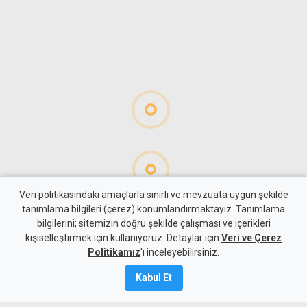
Veri politikasındaki amaçlarla sınırlı ve mevzuata uygun şekilde
tanımlama bilgileri (çerez) konumlandırmaktayız. Tanımlama
bilgilerini; sitemizin doğru şekilde çalışması ve içerikleri
Gündem
KKTC
kişiselleştirmek için kullanıyoruz. Detaylar için
Veri ve Çerez
Yeni kabine göreve başladı:
Politikamız
'ı inceleyebilirsiniz.
Hristodulidis'ten reform ve
Kabul Et
çözüm mesajı