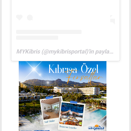
MYKibris (@mykibrisportal)'in paylaştığı bir gönderi