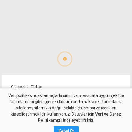
Gündem
Türkiye
Türkiye Dışişleri:
Veri politikasındaki amaçlarla sınırlı ve mevzuata uygun şekilde
tanımlama bilgileri (çerez) konumlandırmaktayız. Tanımlama
Yunanistan'ın tek taraflı
bilgilerini; sitemizin doğru şekilde çalışması ve içerikleri
kişiselleştirmek için kullanıyoruz. Detaylar için
adımı hukuki sonuç
Veri ve Çerez
Politikamız
'ı inceleyebilirsiniz.
doğurmaz
Kabul Et