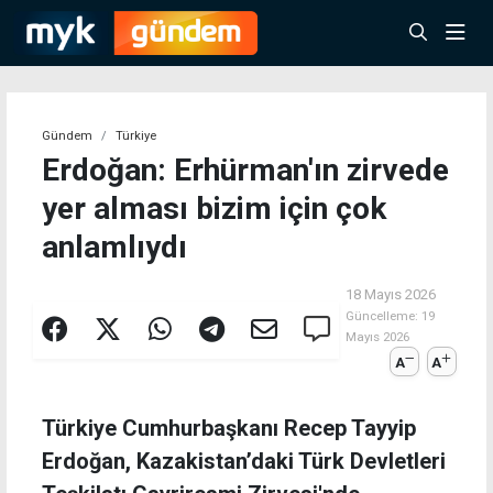
Gündem
Türkiye
Erdoğan: Erhürman'ın zirvede
yer alması bizim için çok
anlamlıydı
18 Mayıs 2026
Güncelleme:
19
Mayıs 2026
A
A
Türkiye Cumhurbaşkanı Recep Tayyip
Erdoğan, Kazakistan’daki Türk Devletleri