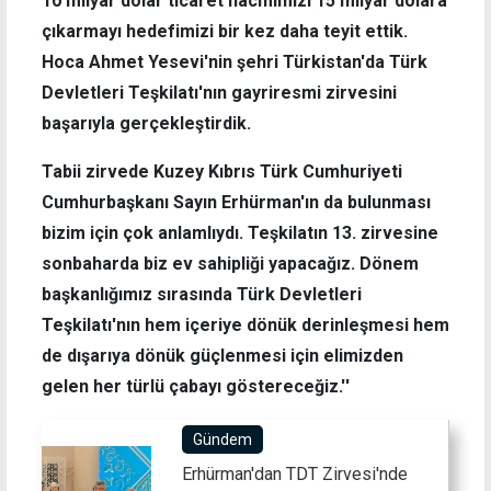
10 milyar dolar ticaret hacmimizi 15 milyar dolara
çıkarmayı hedefimizi bir kez daha teyit ettik.
Hoca Ahmet Yesevi'nin şehri Türkistan'da Türk
Devletleri Teşkilatı'nın gayriresmi zirvesini
başarıyla gerçekleştirdik.
Tabii zirvede Kuzey Kıbrıs Türk Cumhuriyeti
Cumhurbaşkanı Sayın Erhürman'ın da bulunması
bizim için çok anlamlıydı. Teşkilatın 13. zirvesine
sonbaharda biz ev sahipliği yapacağız. Dönem
başkanlığımız sırasında Türk Devletleri
Teşkilatı'nın hem içeriye dönük derinleşmesi hem
de dışarıya dönük güçlenmesi için elimizden
gelen her türlü çabayı göstereceğiz.''
Gündem
Erhürman'dan TDT Zirvesi'nde