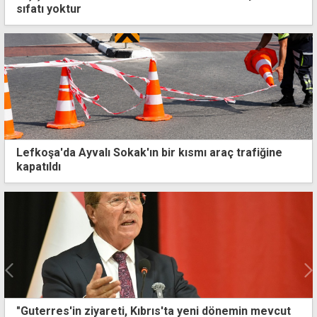
sıfatı yoktur
Lefkoşa'da Ayvalı Sokak'ın bir kısmı araç trafiğine
kapatıldı
vcut
"Atatürk Mesleki Eğitim Merkezi inşaatına 6 bin 