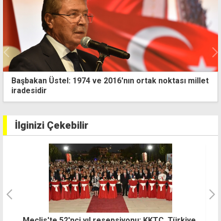
Başbakan Üstel: 1974 ve 2016'nın ortak noktası millet
iradesidir
İlginizi Çekebilir
ye
B