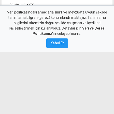
Gündem
KKTC
İsim benzerliği iş insanını
Veri politikasındaki amaçlarla sınırlı ve mevzuata uygun şekilde
tanımlama bilgileri (çerez) konumlandırmaktayız. Tanımlama
mağdur etti: Dava ve sanıkla
bilgilerini; sitemizin doğru şekilde çalışması ve içerikleri
kişiselleştirmek için kullanıyoruz. Detaylar için
ilgim yok
Veri ve Çerez
Politikamız
'ı inceleyebilirsiniz.
8 Ağustos 2026
Kabul Et
Güncelleme:
8 Ağustos
2026
A
A
İş insanı Şehmuz Kaya, Girne Ağır Ceza
Mahkemesi’ndeki cinsel saldırı
davasında adı geçen bir sanıkla yalnızca
isim benzerliği bulunduğunu, kendisinin,
ailesinin ve şirketinin olayla ilgisi
olmadığını açıkladı.