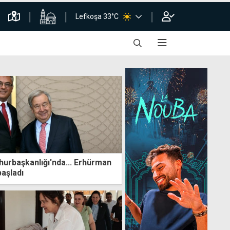
Lefkoşa 33°C
urbaşkanlığı'nda... Erhürman
başladı