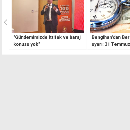
aj
Bengihan'dan Berova'ya son
Sanık karar duru
uyarı: 31 Temmuz'a kadar
hastaneye kaldırıl
ödeme yapılmazsa ek mesaiye
isyan etti
kalmayacağız