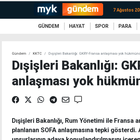
7 Ağustos 2
GÜNDEM
HAYAT
SPOR
PARA
KKTC
Magazin
KKTC
Ekonomi
Türkiye
Türkiye
Kripto
Sağlık
Güney
Avrupa
Döviz
Kadın
Dünya
Dünya
Borsa
Lezzetler
Çev
Gündem
KKTC
Dışişleri Bakanlığı: GKRY-Fransa anlaşması yok hükmün
Dışişleri Bakanlığı: G
anlaşması yok hükmün
Dışişleri Bakanlığı, Rum Yönetimi ile Fransa
planlanan SOFA anlaşmasına tepki gösterdi. 
unsurlarının adaya konuşlandırılmasını içer