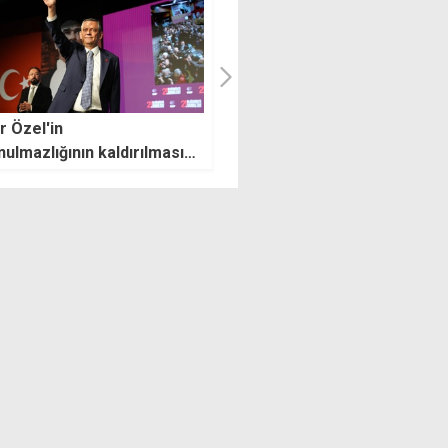
nın işlevsiz hale
İtfaiye filosuna 7 yeni araç
ilmesine yönelik
takviyesi yapıldı
imlere sessiz
ayacağız"