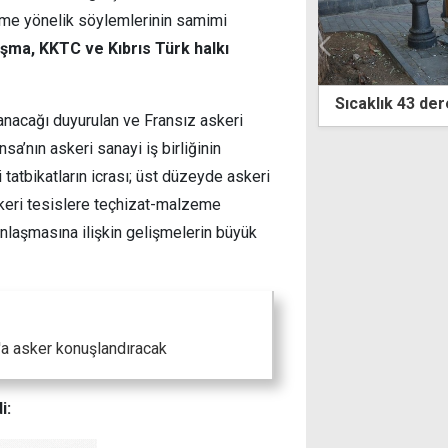
me yönelik söylemlerinin samimi
şma, KKTC ve Kıbrıs Türk halkı
lık 43 dereceye kadar çıkacak
"Guterres'in zi
anacağı duyurulan ve Fransız askeri
mevcut gerçek
şekillenebilece
sa’nın askeri sanayi iş birliğinin
i tatbikatların icrası; üst düzeyde askeri
askeri tesislere teçhizat-malzeme
nlaşmasına ilişkin gelişmelerin büyük
s'a asker konuşlandıracak
i: