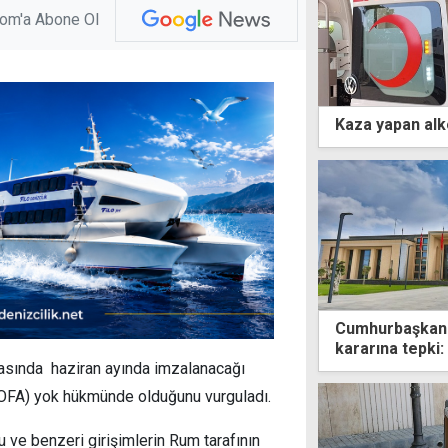
com'a Abone Ol
Kaza yapan alko
Cumhurbaşkanlı
kararına tepki:
arasında haziran ayında imzalanacağı
SOFA) yok hükmünde olduğunu vurguladı.
u ve benzeri girişimlerin Rum tarafının