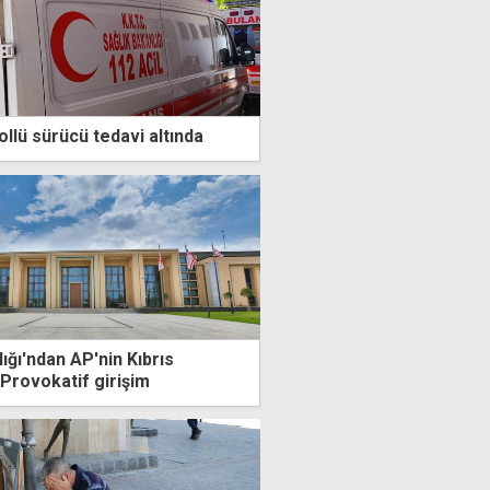
llü sürücü tedavi altında
ğı'ndan AP'nin Kıbrıs
 Provokatif girişim