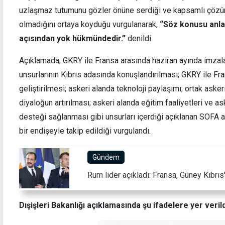
uzlaşmaz tutumunu gözler önüne serdiği ve kapsamlı çözü
olmadığını ortaya koyduğu vurgulanarak,
“Söz konusu anla
açısından yok hükmündedir.”
denildi.
İskele'de tutuklanan zanlıların evinde de
Sıcak
Açıklamada, GKRY ile Fransa arasında haziran ayında imzal
uyuşturucu bulundu
unsurlarının Kıbrıs adasında konuşlandırılması; GKRY ile Fran
geliştirilmesi; askeri alanda teknoloji paylaşımı; ortak asker
diyaloğun artırılması; askeri alanda eğitim faaliyetleri ve 
desteği sağlanması gibi unsurları içerdiği açıklanan SOFA a
bir endişeyle takip edildiği vurgulandı.
Gündem
Rum lider açıkladı: Fransa, Güney Kıbrı
Dışişleri Bakanlığı açıklamasında şu ifadelere yer verild