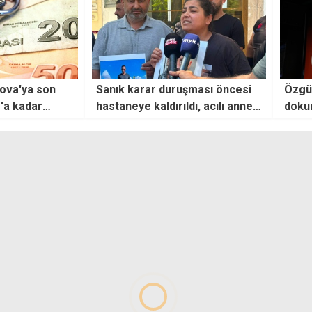
şması öncesi
Özgür Özel'in
"TMK'
dı, acılı anne
dokunulmazlığının kaldırılmasını
getir
istendi
giriş
kalm