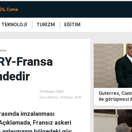
026, Cuma
TEKNOLOJİ
TURİZM
EĞİTİM
re
Yaşam
Sanat
Etkinlik
dedir
KRY-Fransa
dedir
29 Nisan 2026
Guterres, Cumh
Güncelleme:
29 Nisan 2026
ile görüşmesi 
 arasında imzalanması
Açıklamada, Fransız askeri
en anlaşmanın bölgedeki güç