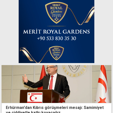
Erhürman'dan Kıbrıs görüşmeleri mesajı: Samimiyet
ve ciddiyetle katkı koyacağız