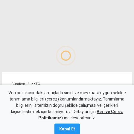
Gündem
KKTC
YDP'nin LTB Başkan Adayı
Veri politikasındaki amaçlarla sınırlı ve mevzuata uygun şekilde
tanımlama bilgileri (çerez) konumlandırmaktayız. Tanımlama
Dr. Özkul Haraç Oldu
bilgilerini; sitemizin doğru şekilde çalışması ve içerikleri
kişiselleştirmek için kullanıyoruz. Detaylar için
Veri ve Çerez
6 Ağustos 2026
Politikamız
'ı inceleyebilirsiniz.
Güncelleme:
6 Ağustos
2026
Kabul Et