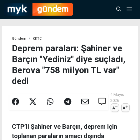
Gündem
KKTC
Deprem paraları: Şahiner ve
Barçın "Yediniz" diye suçladı,
Berova "758 milyon TL var"
dedi
4 Mayıs
2026
A
A
CTP’li Şahiner ve Barçın, deprem için
toplanan paraların amacı dışında