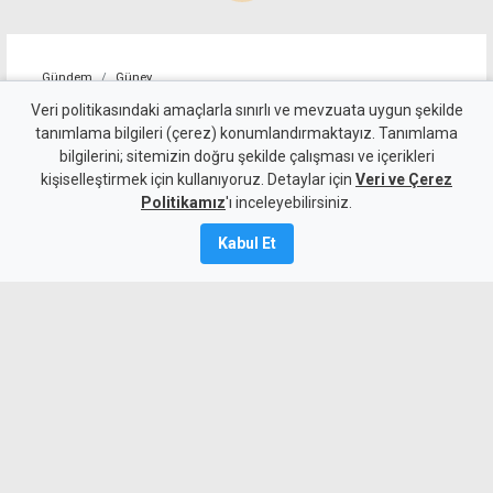
Gündem
Güney
"Sürecin önündeki temel
Veri politikasındaki amaçlarla sınırlı ve mevzuata uygun şekilde
tanımlama bilgileri (çerez) konumlandırmaktayız. Tanımlama
engel, Türkiye'nin iki devletli
bilgilerini; sitemizin doğru şekilde çalışması ve içerikleri
kişiselleştirmek için kullanıyoruz. Detaylar için
çözümü yinelemesi"
Veri ve Çerez
Politikamız
'ı inceleyebilirsiniz.
5 Ağustos 2026
Kabul Et
A
A
Cumhurbaşkanı Erhürman'ın
metodolojisinde bazı konulara atıf
yapmasını olumlu bulan Rum müzakereci
Menelau, sürecin önündeki temel engelin
Türkiye'nin iki devletli çözüm tezini