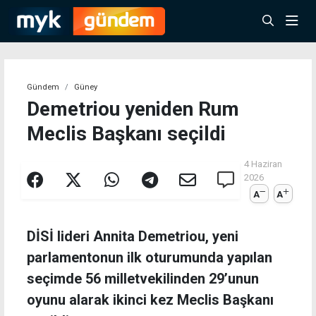
Gündem
Güney
Demetriou yeniden Rum
Meclis Başkanı seçildi
4 Haziran
2026
A
A
DİSİ lideri Annita Demetriou, yeni
parlamentonun ilk oturumunda yapılan
seçimde 56 milletvekilinden 29’unun
oyunu alarak ikinci kez Meclis Başkanı