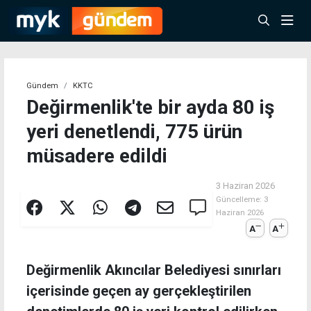
Gündem
KKTC
Değirmenlik'te bir ayda 80 iş
yeri denetlendi, 775 ürün
müsadere edildi
3 Haziran 2026
Güncelleme:
3
Haziran 2026
A
A
Değirmenlik Akıncılar Belediyesi sınırları
içerisinde geçen ay gerçekleştirilen