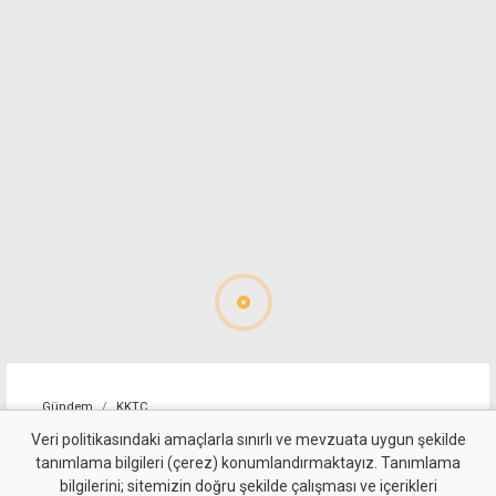
Gündem
KKTC
"Cengiz Topel'in tebessüm
Veri politikasındaki amaçlarla sınırlı ve mevzuata uygun şekilde
tanımlama bilgileri (çerez) konumlandırmaktayız. Tanımlama
eden masum yüzü, halen
bilgilerini; sitemizin doğru şekilde çalışması ve içerikleri