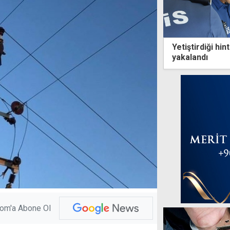
Yetiştirdiği hin
yakalandı
com'a Abone Ol