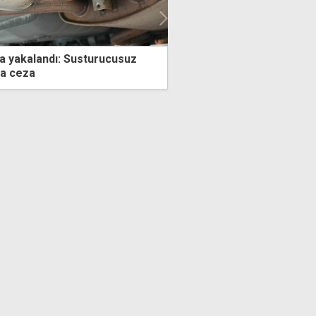
a yakalandı: Susturucusuz
Guterres, Kayıp Şahıslar
ya ceza
etti