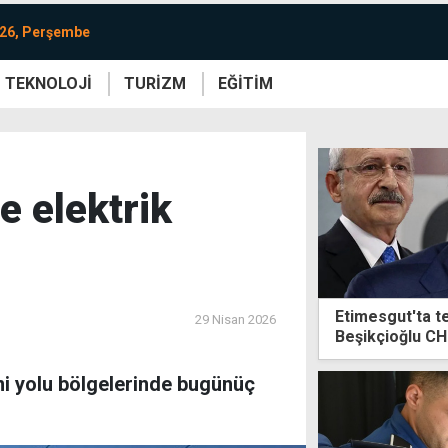
026, Perşembe
TEKNOLOJİ
TURİZM
EĞİTİM
re
Yaşam
Sanat
Etkinlik
e elektrik
Etimesgut'ta te
29 Nisan 2026
Beşikçioğlu CH
eni yolu bölgelerinde bugünüç