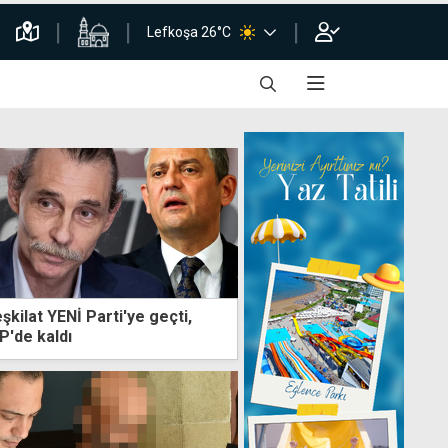
Lefkoşa 26°C
şkilat YENİ Parti'ye geçti,
P'de kaldı