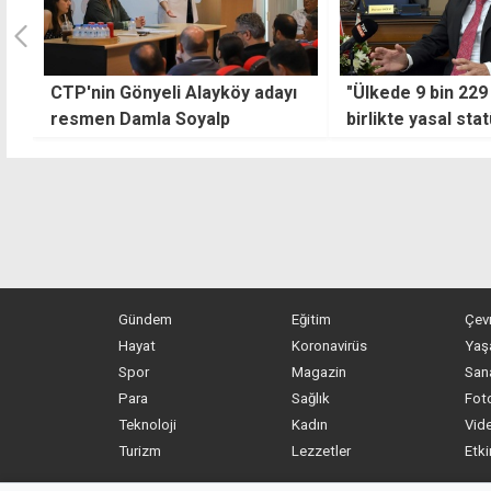
CTP'nin Gönyeli Alayköy adayı
"Ülkede 9 bin 229 
resmen Damla Soyalp
birlikte yasal sta
Gündem
Eğitim
Çev
Hayat
Koronavirüs
Yaş
Spor
Magazin
San
Para
Sağlık
Foto
Teknoloji
Kadın
Vide
Turizm
Lezzetler
Etki