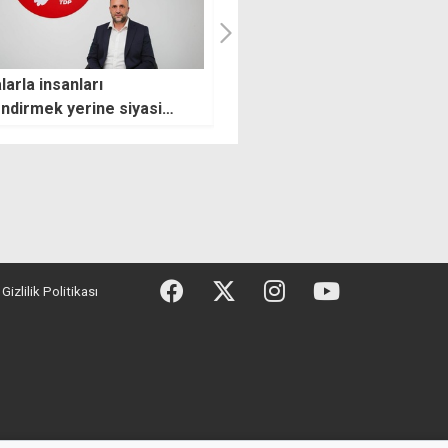
larla insanları
Değirmenlik'teki denetimler
ndirmek yerine siyasi
543 gıda ürünü müsadere edi
lere düşen görev,
enin mührünü
nmaktır"
Gizlilik Politikası