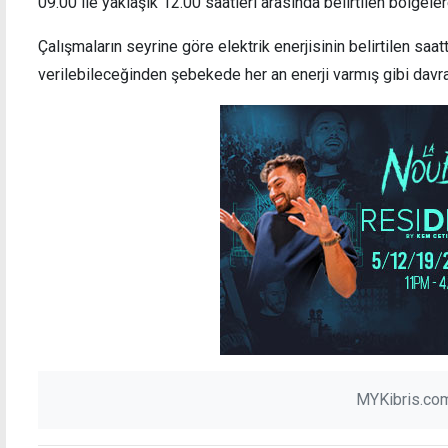
09.00 ile yaklaşık 12.00 saatleri arasında belirtilen bölgele
Çalışmaların seyrine göre elektrik enerjisinin belirtilen sa
verilebileceğinden şebekede her an enerji varmış gibi davra
Haspolat'ta 6 dönümlük arazi yandı
Başba
binası
MYKibris.com