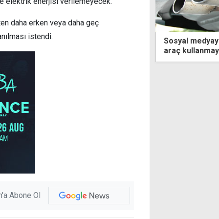
re elektrik enerjisi verilemeyecek.
atten daha erken veya daha geç
nılması istendi.
kanlığa bağlı kurumlar eski Meclis
Sosyal medyay
na taşınıyor
araç kullanma
'a Abone Ol