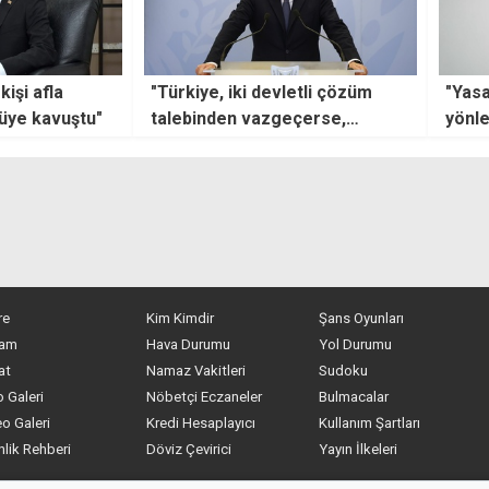
kişi afla
"Türkiye, iki devletli çözüm
"Yasa
tüye kavuştu"
talebinden vazgeçerse,
yönle
genişletilmiş konferans daha
parti
erken yapılabilir"
seçm
kaza
re
Kim Kimdir
Şans Oyunları
am
Hava Durumu
Yol Durumu
at
Namaz Vakitleri
Sudoku
 Galeri
Nöbetçi Eczaneler
Bulmacalar
o Galeri
Kredi Hesaplayıcı
Kullanım Şartları
nlik Rehberi
Döviz Çevirici
Yayın İlkeleri