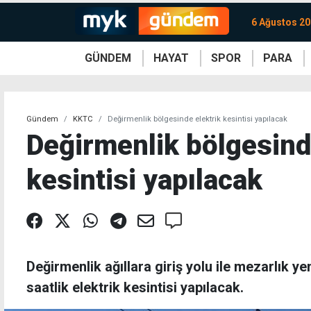
6 Ağustos 2
GÜNDEM
HAYAT
SPOR
PARA
KKTC
Magazin
KKTC
Ekonomi
Türkiye
Türkiye
Kripto
Sağlık
Güney
Avrupa
Döviz
Kadın
Dünya
Dünya
Borsa
Lezzetler
Çev
Gündem
KKTC
Değirmenlik bölgesinde elektrik kesintisi yapılacak
Değirmenlik bölgesind
kesintisi yapılacak
Değirmenlik ağıllara giriş yolu ile mezarlık y
saatlik elektrik kesintisi yapılacak.