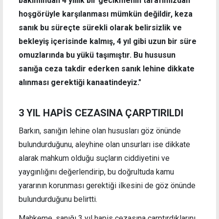
bakımından 4 yıllık bir gecikmenin tarafımızdan
hoşgörüyle karşılanması mümkün değildir, keza
sanık bu süreçte sürekli olarak belirsizlik ve
bekleyiş içerisinde kalmış, 4 yıl gibi uzun bir süre
omuzlarında bu yükü taşımıştır. Bu hususun
sanığa ceza takdir ederken sanık lehine dikkate
alınması gerektiği kanaatindeyiz."
3 YIL HAPİS CEZASINA ÇARPTIRILDI
Barkın, sanığın lehine olan hususları göz önünde
bulundurduğunu, aleyhine olan unsurları ise dikkate
alarak mahkum olduğu suçların ciddiyetini ve
yaygınlığını değerlendirip, bu doğrultuda kamu
yararının korunması gerektiği ilkesini de göz önünde
bulundurduğunu belirtti.
Mahkeme, sanığı 3 yıl hapis cezasına çarptırdıklarını