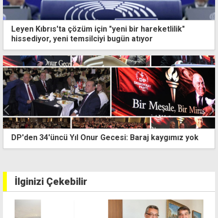
Leyen Kıbrıs'ta çözüm için "yeni bir hareketlilik"
hissediyor, yeni temsilciyi bugün atıyor
Meclis'te 52'nci yıl resepsiyonu: KKTC, Türkiye ile
geleceğe yürümeye devam edecek
İlginizi Çekebilir