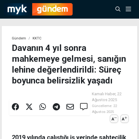
Gündem
KKTC
Davanın 4 yıl sonra
mahkemeye gelmesi, sanığın
lehine değerlendirildi: Süreç
boyunca belirsizlik yaşadı
Kamalı Haber,
22
Ağustos 2025
Güncelleme:
22
Ağustos 2025
A
A
2019 yılında çalıştığı iş yerinde sahtecilik