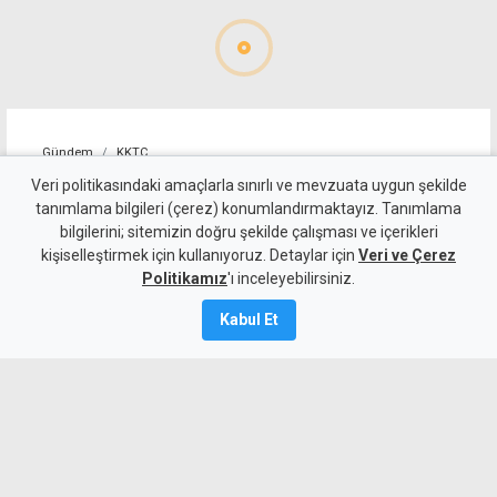
Gündem
KKTC
Yeni kabine göreve başladı:
Veri politikasındaki amaçlarla sınırlı ve mevzuata uygun şekilde
tanımlama bilgileri (çerez) konumlandırmaktayız. Tanımlama
Hristodulidis'ten reform ve
bilgilerini; sitemizin doğru şekilde çalışması ve içerikleri
kişiselleştirmek için kullanıyoruz. Detaylar için
çözüm mesajı
Veri ve Çerez
Politikamız
'ı inceleyebilirsiniz.
6 Ağustos 2026
Kabul Et
Güncelleme:
7 Ağustos
2026
A
A
Yeni kabine üyelerinin yemin töreninde
konuşan Rum lider Hristodulidis, güçlü