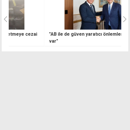
i
"AB ile de güven yaratıcı önlemlere ihtiyacımız
4
var"
k
ç