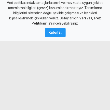
"Sürecin önündeki temel
Veri politikasındaki amaçlarla sınırlı ve mevzuata uygun şekilde
tanımlama bilgileri (çerez) konumlandırmaktayız. Tanımlama
engel, Türkiye'nin iki devletli
bilgilerini; sitemizin doğru şekilde çalışması ve içerikleri
kişiselleştirmek için kullanıyoruz. Detaylar için
çözümü yinelemesi"
Veri ve Çerez
Politikamız
'ı inceleyebilirsiniz.
5 Ağustos 2026
Kabul Et
A
A
Cumhurbaşkanı Erhürman'ın
metodolojisinde bazı konulara atıf
yapmasını olumlu bulan Rum müzakereci
Menelau, sürecin önündeki temel engelin
Türkiye'nin iki devletli çözüm tezini
yinelemesi olduğunu öne sürerek,
çabalarını sürdüreceklerini söyledi.