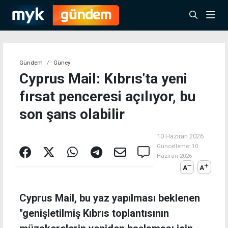
Gündem
Güney
Cyprus Mail: Kıbrıs'ta yeni
fırsat penceresi açılıyor, bu
son şans olabilir
10 Haziran 2026
Güncelleme:
10
Haziran 2026
A
A
Cyprus Mail, bu yaz yapılması beklenen
"genişletilmiş Kıbrıs toplantısının