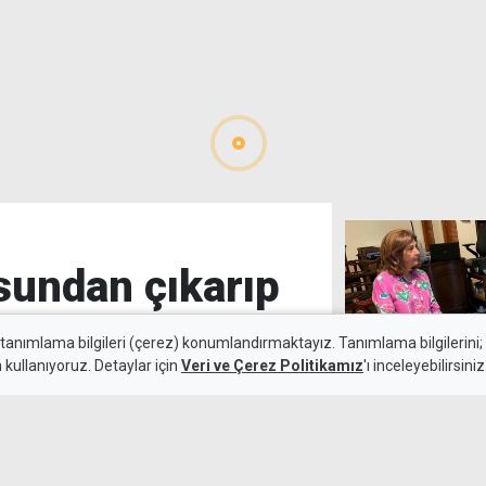
usundan çıkarıp
 tanımlama bilgileri (çerez) konumlandırmaktayız. Tanımlama bilgilerini; s
n kullanıyoruz. Detaylar için
Veri ve Çerez Politikamız
'ı inceleyebilirsiniz
Holguin, Hristo
Kamalı Haber,
8 Ağustos 2026
ilerlemeler ka
eki 2 kutu tıraş bıçağını