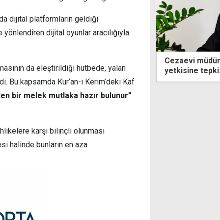
a dijital platformların geldiği
 yönlendiren dijital oyunlar aracılığıyla
vi müdürüne ceza bağışlama
Ahbap Derneği
masının da eleştirildiği hutbede, yalan
sine tepki: Mahkeme karar verecek
da gözaltında
üdür bağışlayabilecek
di. Bu kapsamda Kur’an-ı Kerim’deki Kaf
den bir melek mutlaka hazır bulunur”
hlikelere karşı bilinçli olunması
esi halinde bunların en aza