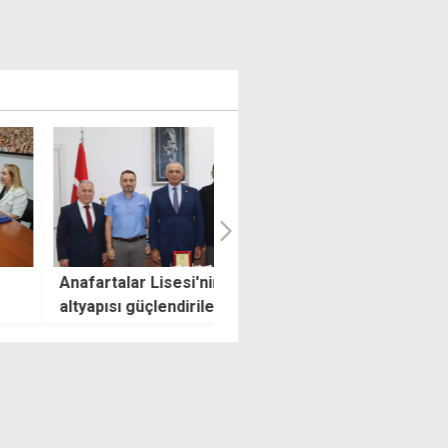
rtalar Lisesi'nin sportif
Lefkoşa'da yakalanan 5 kaça
pısı güçlendirilecek
ihraç işlemi tamamlanmadı