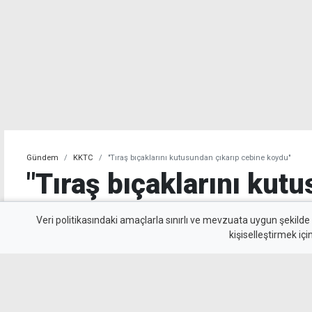
Gündem
KKTC
"Tıraş bıçaklarını kutusundan çıkarıp cebine koydu"
"Tıraş bıçaklarını kut
cebine koydu"
Veri politikasındaki amaçlarla sınırlı ve mevzuata uygun şekilde
kişiselleştirmek içi
Demirhan’daki süpermarketten 900 TL değerind