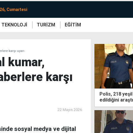
26, Cumartesi
TEKNOLOJİ
TURİZM
EĞİTİM
re
Yaşam
Sanat
Etkinlik
lere karşı uyarı
l kumar,
aberlere karşı
Polis, 218 yeşi
edildiğini araşt
22 Mayıs 2026
sinde sosyal medya ve dijital