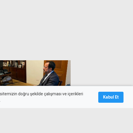
itemizin doğru şekilde çalışması ve içerikleri
Kabul Et
.
dulidis ile görüştü: Bazı
ydedilmesi temennisi