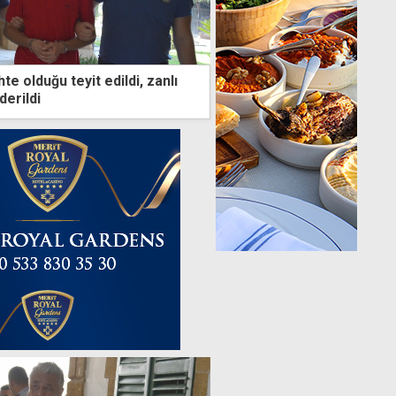
e olduğu teyit edildi, zanlı
erildi