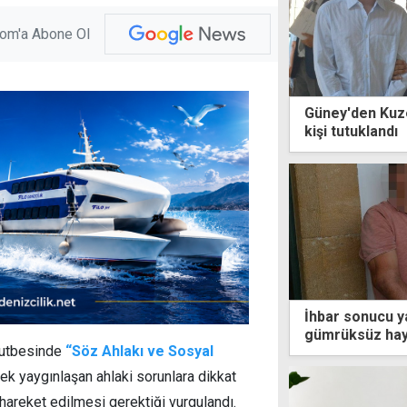
com'a Abone Ol
Güney'den Kuze
kişi tutuklandı
İhbar sonucu 
gümrüksüz hayv
 hutbesinde
“Söz Ahlakı ve Sosyal
teminata bağla
rek yaygınlaşan ahlaki sorunlara dikkat
hareket edilmesi gerektiği vurgulandı.