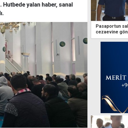
. Hutbede yalan haber, sanal
ı.
Pasaportun saht
cezaevine gönd