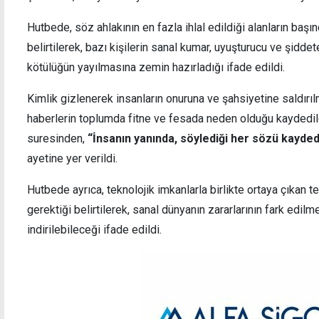
Hutbede, söz ahlakının en fazla ihlal edildiği alanların başınd
belirtilerek, bazı kişilerin sanal kumar, uyuşturucu ve şiddete
kötülüğün yayılmasına zemin hazırladığı ifade edildi.
Serhatköy ve Yılmazköy'de sis etkili oluyor
Cezae
Kimlik gizlenerek insanların onuruna ve şahsiyetine saldırıl
yetki
ama m
haberlerin toplumda fitne ve fesada neden olduğu kaydedil
suresinden,
“İnsanın yanında, söylediği her sözü kayde
ayetine yer verildi.
Hutbede ayrıca, teknolojik imkanlarla birlikte ortaya çıkan te
gerektiği belirtilerek, sanal dünyanın zararlarının fark edilm
indirilebileceği ifade edildi.