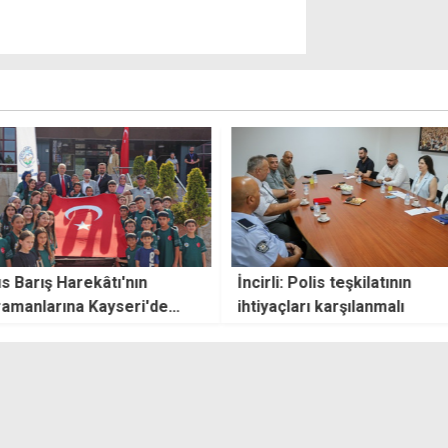
âtı'nın
İncirli: Polis teşkilatının
Anafa
ayseri'de
ihtiyaçları karşılanmalı
altya