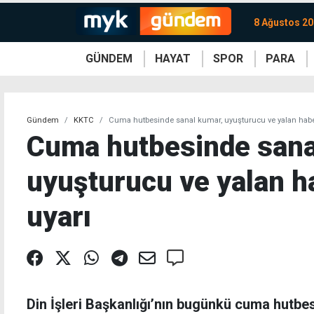
8 Ağustos 20
GÜNDEM
HAYAT
SPOR
PARA
KKTC
Magazin
KKTC
Ekonomi
Türkiye
Türkiye
Kripto
Sağlık
Güney
Avrupa
Döviz
Kadın
Dünya
Dünya
Borsa
Lezzetler
Çev
Gündem
KKTC
Cuma hutbesinde sanal kumar, uyuşturucu ve yalan haber
Cuma hutbesinde sana
uyuşturucu ve yalan h
uyarı
Din İşleri Başkanlığı’nın bugünkü cuma hutbe