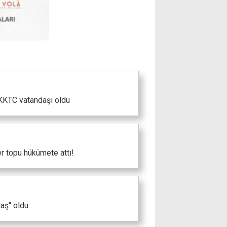
KKTC vatandaşı oldu
 topu hükümete attı!
ş'' oldu