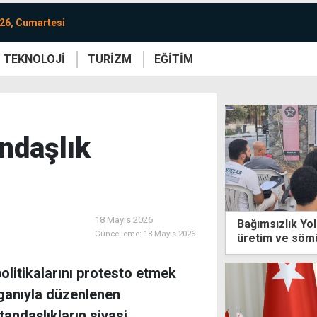
26, Cumartesi
TEKNOLOJİ
TURİZM
EĞİTİM
re
Yaşam
Sanat
Etkinlik
ndaşlık
18 Mayıs 2026
Bağımsızlık Yol
Güncelleme:
18 Mayıs 2026
üretim ve sömür
litikalarını protesto etmek
oganıyla düzenlenen
tandaşlıkların siyasi