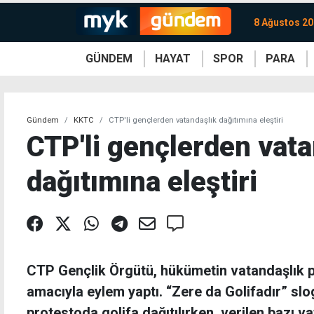
8 Ağustos 20
GÜNDEM
HAYAT
SPOR
PARA
KKTC
Magazin
KKTC
Ekonomi
Türkiye
Türkiye
Kripto
Sağlık
Güney
Avrupa
Döviz
Kadın
Dünya
Dünya
Borsa
Lezzetler
Çev
Gündem
KKTC
CTP'li gençlerden vatandaşlık dağıtımına eleştiri
CTP'li gençlerden vata
dağıtımına eleştiri
CTP Gençlik Örgütü, hükümetin vatandaşlık po
amacıyla eylem yaptı. “Zere da Golifadır” sl
protestoda golifa dağıtılırken, verilen bazı va