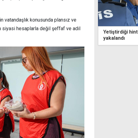
in vatandaşlık konusunda plansız ve
 siyasi hesaplarla değil şeffaf ve adil
irdiği hint kenevirlerini sularken
Arıklı, UBP-DP
andı
kurulmasını ist