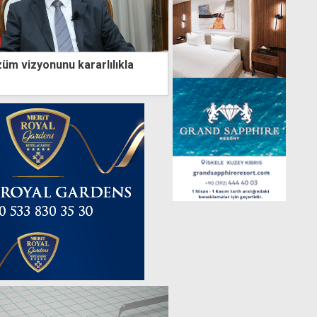
özüm vizyonunu kararlılıkla