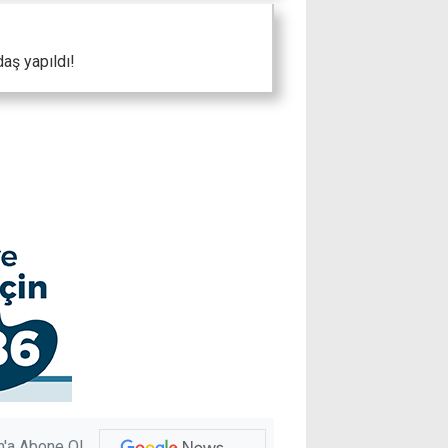
aş yapıldı!
'a Abone Ol