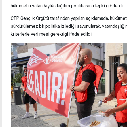
hükümetin vatandaşlık dağıtım politikasına tepki gösterdi.
CTP Gençlik Örgütü tarafından yapılan açıklamada, hükümet
sürdürülemez bir politika izlediği savunularak, vatandaşlığın
Bir aracı yanıcı madde döküp, kasten ateşe
Yetişt
kriterlerle verilmesi gerektiği ifade edildi.
verdiği belirlendi
yakal