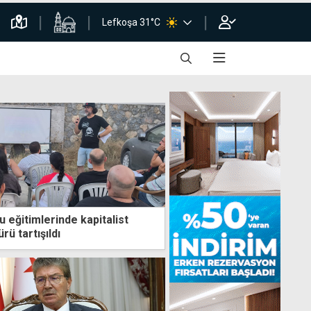
Lefkoşa 31°C
u eğitimlerinde kapitalist
ü tartışıldı