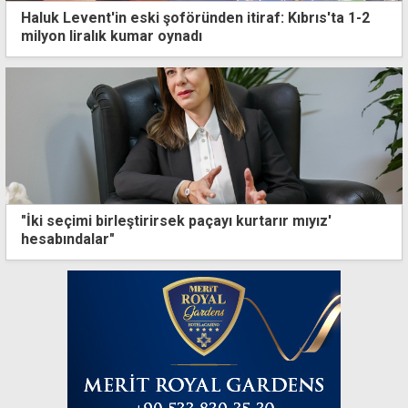
Haluk Levent'in eski şoföründen itiraf: Kıbrıs'ta 1-2
milyon liralık kumar oynadı
"İki seçimi birleştirirsek paçayı kurtarır mıyız'
hesabındalar"