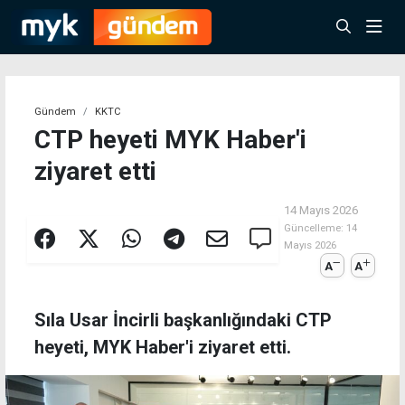
Gündem
KKTC
CTP heyeti MYK Haber'i
ziyaret etti
14 Mayıs 2026
Güncelleme:
14
Mayıs 2026
A
A
Sıla Usar İncirli başkanlığındaki CTP
heyeti, MYK Haber'i ziyaret etti.