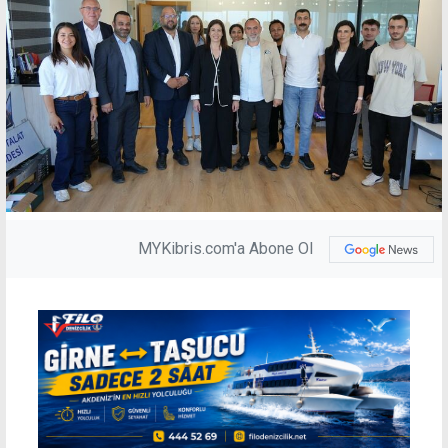
MYKibris.com'a Abone Ol