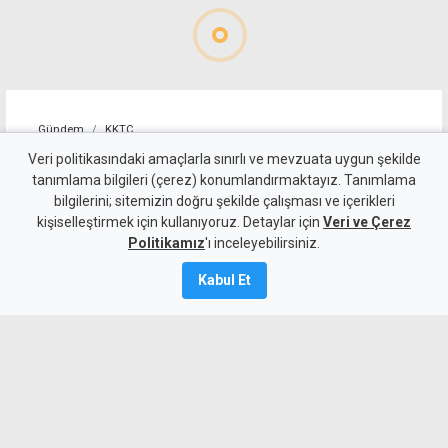
Gündem
KKTC
Dut Deresi Kanal Projesi'nde
Veri politikasındaki amaçlarla sınırlı ve mevzuata uygun şekilde
tanımlama bilgileri (çerez) konumlandırmaktayız. Tanımlama
korkuluk montajı başladı
bilgilerini; sitemizin doğru şekilde çalışması ve içerikleri
kişiselleştirmek için kullanıyoruz. Detaylar için
Veri ve Çerez
8 Ağustos 2026
Politikamız
'ı inceleyebilirsiniz.
Güncelleme:
8 Ağustos
2026
Kabul Et
A
A
Gönyeli Alayköy Belediye Başkanı
Hüseyin Amcaoğlu, Dut Deresi Kanal
Projesi'nde kanalın tamamlanan