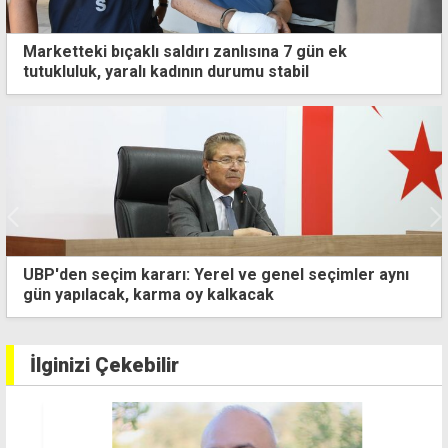
Marketteki bıçaklı saldırı zanlısına 7 gün ek
tutukluluk, yaralı kadının durumu stabil
İsim benzerliği iş insanını mağdur etti: Dava ve
sanıkla ilgim yok
İlginizi Çekebilir