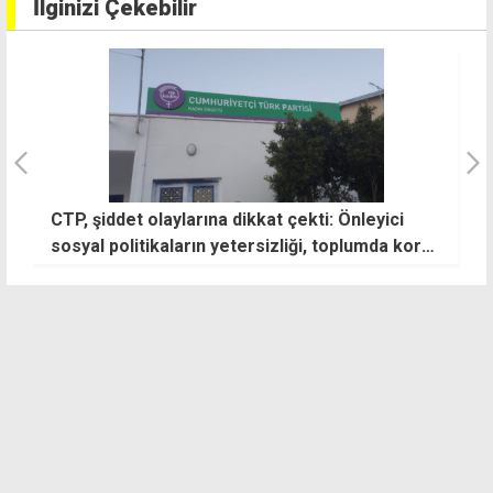
İlginizi Çekebilir
CTP, şiddet olaylarına dikkat çekti: Önleyici
G
sosyal politikaların yetersizliği, toplumda korku
y
ve güvensizlik yaratıyor