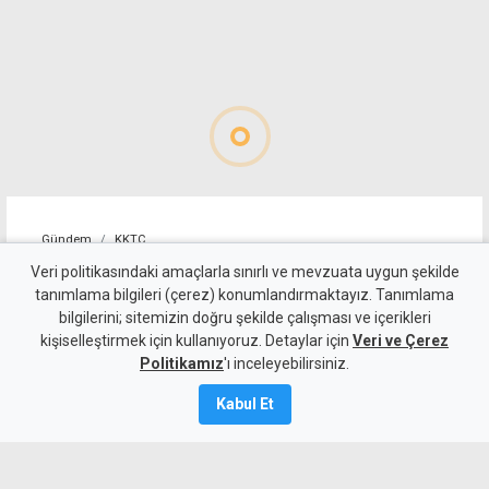
Gündem
KKTC
İsim benzerliği iş insanını
Veri politikasındaki amaçlarla sınırlı ve mevzuata uygun şekilde
tanımlama bilgileri (çerez) konumlandırmaktayız. Tanımlama
mağdur etti: Dava ve sanıkla
bilgilerini; sitemizin doğru şekilde çalışması ve içerikleri
kişiselleştirmek için kullanıyoruz. Detaylar için
ilgim yok
Veri ve Çerez
Politikamız
'ı inceleyebilirsiniz.
8 Ağustos 2026
Kabul Et
Güncelleme:
8 Ağustos
2026
A
A