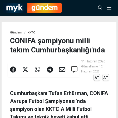
Gündem
KKTC
CONIFA şampiyonu milli
takım Cumhurbaşkanlığı'nda
11 Haziran 2026
Güncelleme:
12
Haziran 2026
A
A
Cumhurbaşkanı Tufan Erhürman, CONIFA
Avrupa Futbol Şampiyonası’nda
şampiyon olan KKTC A Milli Futbol
Takımı ve teknik heyeti kabul etti.